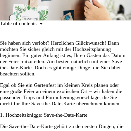
Table of contents
Hochzeitsknigge: Save-the-Date-Karte
Sie haben sich verlobt? Herzlichen Glückwunsch! Dann
Informationen, die nicht fehlen dürfen
möchten Sie sicher gleich mit der Hochzeitsplanung
Destination Wedding
beginnen. Ein guter Anfang ist es, Ihren Gästen das Datum
der Feier mitzuteilen. Am besten natürlich mit einer Save-
Hochzeit im kleinen Kreis
the-Date-Karte. Doch es gibt einige Dinge, die Sie dabei
Verschobene Hochzeit
beachten sollten.
Informelle Hochzeit
Egal ob Sie ein Gartenfest im kleinen Kreis planen oder
eine große Feier an einem exotischen Ort – wir haben die
Formelle Hochzeit
passenden Tipps und Formulierungsvorschläge, die Sie
Weitere Formulierungsvorschläge für Save-the-Date-
direkt für Ihre Save-the-Date-Karte übernehmen können.
Karten
1. Hochzeitsknigge: Save-the-Date-Karte
Die Save-the-Date-Karte gehört zu den ersten Dingen, die