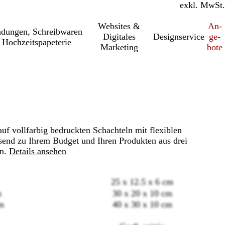
inkl. MwSt.
exkl. MwSt.
Websites &
An­­
a­dung­en, Schreib­wa­ren
Digitales
Designservice
ge­­
 Hochzeitspapeterie
Marketing
bo­­te
auf vollfarbig bedruckten Schachteln mit flexiblen
send zu Ihrem Budget und Ihren Produkten aus drei
n.
Details ansehen
25 x 12.5 x 6 cm
m
30 x 20 x 10 cm
m
40 x 30 x 10 cm
Loading