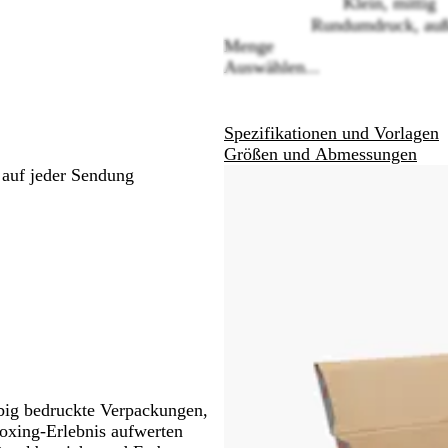
Klein, mittig
Schwenken.
Schwenken.
Schwenken.
Rundumdruck, au
Menge
Auswählen...
Spezifikationen und Vorlagen
Größen und Abmessungen
 auf jeder Sendung
big bedruckte Verpackungen,
boxing-Erlebnis aufwerten