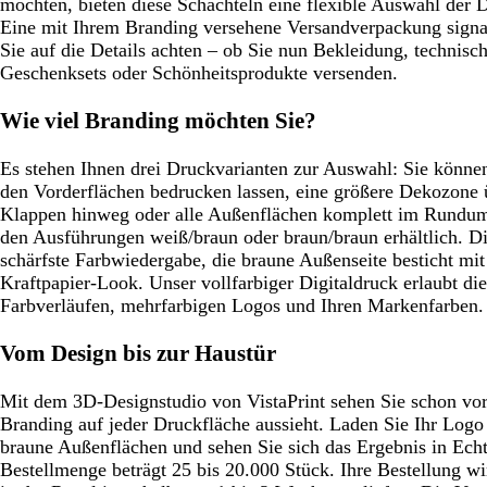
möchten, bieten diese Schachteln eine flexible Auswahl der 
Eine mit Ihrem Branding versehene Versandverpackung signali
Sie auf die Details achten – ob Sie nun Bekleidung, technis
Geschenksets oder Schönheitsprodukte versenden.
Wie viel Branding möchten Sie?
Es stehen Ihnen drei Druckvarianten zur Auswahl: Sie können
den Vorderflächen bedrucken lassen, eine größere Dekozone 
Klappen hinweg oder alle Außenflächen komplett im Rundumd
den Ausführungen weiß/braun oder braun/braun erhältlich. Di
schärfste Farbwiedergabe, die braune Außenseite besticht mit
Kraftpapier-Look. Unser vollfarbiger Digitaldruck erlaubt d
Farbverläufen, mehrfarbigen Logos und Ihren Markenfarben.
Vom Design bis zur Haustür
Mit dem 3D-Designstudio von VistaPrint sehen Sie schon vor 
Branding auf jeder Druckfläche aussieht. Laden Sie Ihr Logo
braune Außenflächen und sehen Sie sich das Ergebnis in Echt
Bestellmenge beträgt 25 bis 20.000 Stück. Ihre Bestellung wi