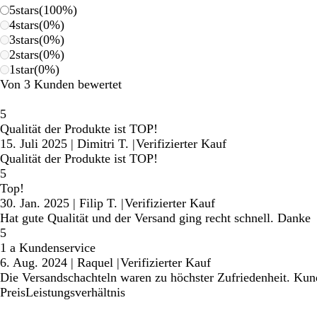
5
stars
(
100
%)
4
stars
(
0
%)
3
stars
(
0
%)
2
stars
(
0
%)
1
star
(
0
%)
Von 3 Kunden bewertet
5
Qualität der Produkte ist TOP!
15. Juli 2025
|
Dimitri T.
|
Verifizierter Kauf
Qualität der Produkte ist TOP!
5
Top!
30. Jan. 2025
|
Filip T.
|
Verifizierter Kauf
Hat gute Qualität und der Versand ging recht schnell. Danke
5
1 a Kundenservice
6. Aug. 2024
|
Raquel
|
Verifizierter Kauf
Die Versandschachteln waren zu höchster Zufriedenheit. Kun
PreisLeistungsverhältnis