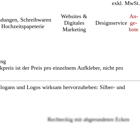
inkl. MwSt.
exkl. MwSt.
Websites &
An­­
a­dung­en, Schreib­wa­ren
Digitales
Designservice
ge­­
 Hochzeitspapeterie
Marketing
bo­­te
ung
reis ist der Preis pro einzelnem Aufkleber, nicht pro
Slogans und Logos wirksam hervorzuheben: Silber- und
Rechteckig mit abgerundeten Ecken