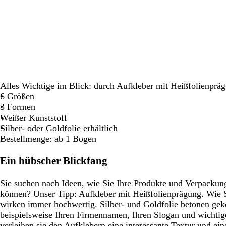
Schwenken.
Schwenken.
Schwenken.
S
Alles Wichtige im Blick: durch Aufkleber mit Heißfolienprä
6 Größen
3 Formen
Weißer Kunststoff
Silber- oder Goldfolie erhältlich
Bestellmenge: ab 1 Bogen
Ein hübscher Blickfang
Sie suchen nach Ideen, wie Sie Ihre Produkte und Verpacku
können? Unser Tipp: Aufkleber mit Heißfolienprägung. Wie S
wirken immer hochwertig. Silber- und Goldfolie betonen ge
beispielsweise Ihren Firmennamen, Ihren Slogan und wichti
verleihen sie den Aufklebern eine interessante Textur und e