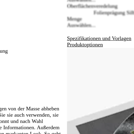
Oberflächenveredelung
chwenken.
Schwenken.
Folienprägung Sil
Menge
Auswählen...
Spezifikationen und Vorlagen
Produktoptionen
gung
ngen von der Masse abheben
ie sie auch verwenden, sie
konnt und nach Wahl
ge Informationen. Außerdem
inen markanten Look. So geht