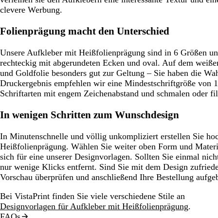
clevere Werbung.
Folienprägung macht den Unterschied
Unsere Aufkleber mit Heißfolienprägung sind in 6 Größen und
rechteckig mit abgerundeten Ecken und oval. Auf dem weiß
und Goldfolie besonders gut zur Geltung – Sie haben die Wah
Druckergebnis empfehlen wir eine Mindestschriftgröße von 1
Schriftarten mit engem Zeichenabstand und schmalen oder fil
In wenigen Schritten zum Wunschdesign
In Minutenschnelle und völlig unkompliziert erstellen Sie ho
Heißfolienprägung. Wählen Sie weiter oben Form und Materia
sich für eine unserer Designvorlagen. Sollten Sie einmal nich
nur wenige Klicks entfernt. Sind Sie mit dem Design zufried
Vorschau überprüfen und anschließend Ihre Bestellung aufge
Bei VistaPrint finden Sie viele verschiedene Stile an
Designvorlagen für Aufkleber mit Heißfolienprägung
.
FAQs