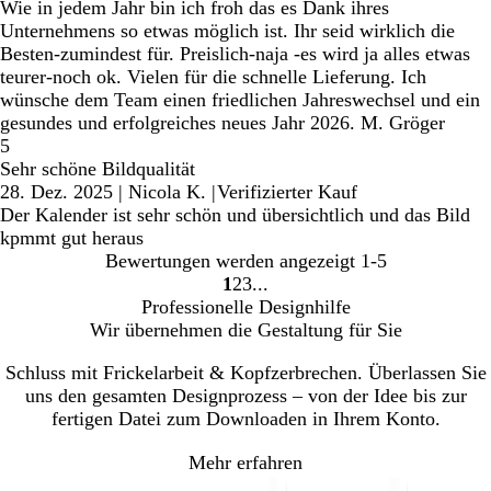
Wie in jedem Jahr bin ich froh das es Dank ihres
Unternehmens so etwas möglich ist. Ihr seid wirklich die
Besten-zumindest für. Preislich-naja -es wird ja alles etwas
teurer-noch ok. Vielen für die schnelle Lieferung. Ich
wünsche dem Team einen friedlichen Jahreswechsel und ein
gesundes und erfolgreiches neues Jahr 2026. M. Gröger
5
Sehr schöne Bildqualität
28. Dez. 2025
|
Nicola K.
|
Verifizierter Kauf
Der Kalender ist sehr schön und übersichtlich und das Bild
kpmmt gut heraus
Bewertungen werden angezeigt
1-5
1
2
3
Gehe
Gehe
Gehe
Professionelle Designhilfe
zu
zu
zu
Wir übernehmen die Gestaltung für Sie
Seite
Seite
Seite
Schluss mit Frickelarbeit & Kopfzerbrechen. Überlassen Sie
uns den gesamten Designprozess – von der Idee bis zur
fertigen Datei zum Downloaden in Ihrem Konto.
Mehr erfahren