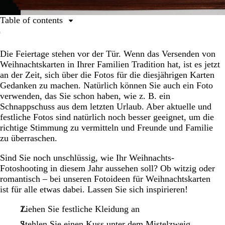
Table of contents
1. Zeit für die Weihnachts-Pyjamas
Die Feiertage stehen vor der Tür. Wenn das Versenden von
2. Posieren Sie für einen Kuss unter dem Mistelzweig
Weihnachtskarten in Ihrer Familien Tradition hat, ist es jetzt
3. Erschaffen Sie Ihr eigenes Winterwunderland
an der Zeit, sich über die Fotos für die diesjährigen Karten
Gedanken zu machen. Natürlich können Sie auch ein Foto
4. Verkleiden Sie sich als Ihre liebste Weihnachtsfigur
verwenden, das Sie schon haben, wie z. B. ein
5. Machen Sie ein Foto von einer typischen
Schnappschuss aus dem letzten Urlaub. Aber aktuelle und
Weihnachtstradition
festliche Fotos sind natürlich noch besser geeignet, um die
richtige Stimmung zu vermitteln und Freunde und Familie
6. Stellen Sie ein altes Foto nach
zu überraschen.
7. Feiern Sie das neue Jahr
Sind Sie noch unschlüssig, wie Ihr Weihnachts-
8. Teilen Sie aufregende Neuigkeiten
Fotoshooting in diesem Jahr aussehen soll? Ob witzig oder
romantisch – bei unseren Fotoideen für Weihnachtskarten
So wählen Sie das beste Foto für Ihre Weihnachtskarten
ist für alle etwas dabei. Lassen Sie sich inspirieren!
Ziehen Sie festliche Kleidung an
Stehlen Sie einen Kuss unter dem Mistelzweig