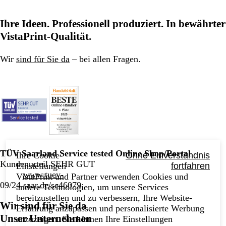
Ihre Ideen. Professionell produziert. In bewährter
VistaPrint-Qualität.
Wir
sind für Sie da
– bei allen Fragen.
TÜV Saarland Service tested Online Shop/Portal
Ihre Cookie-
Ohne Einverständnis
Kundenurteil SEHR GUT
Einstellungen
fortfahren
www.tuev-
VistaPrint und Partner verwenden Cookies und
09/24
saar.de/sc46079
andere Technologien, um unsere Services
bereitzustellen und zu verbessern, Ihre Website-
Wir sind für Sie da
Erfahrung anzupassen und personalisierte Werbung
Unser Unternehmen
anzuzeigen. Sie können Ihre Einstellungen