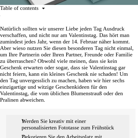
Table of contents
1. Werden Sie kreativ mit einer personalisierten
Fototasse zum Frühstück
Natürlich sollten wir unserer Liebe jeden Tag Ausdruck
verschaffen, und nicht nur am Valentinstag. Das hört man
2. Dekorieren Sie den Arbeitsplatz mit besonderen
zumindest jedes Jahr, wenn der 14. Februar näher kommt.
Erinnerungsstücken
Aber wieso nutzen Sie diesen besonderen Tag nicht einmal,
3. Holen Sie alte Fotos hervor
um Ihre Partnerin oder Ihren Partner, Freunde oder Familie
zu überraschen? Obwohl viele meinen, dass sie kein
4. Zeigen Sie Ihre Liebe im Alltag
Geschenk erwarten oder sogar, dass sie Valentinstag gar
5. Kuscheln Sie bei gemeinsamen Erinnerungen
nicht feiern, kann ein kleines Geschenk nie schaden! Um
den Tag unvergesslich zu machen, haben wir hier sechs
6. Drücken Sie Ihre Liebe auf einer weißen Wand aus
einzigartige und witzige Geschenkideen für den
Valentinstag, die vom üblichen Blumenstrauß oder den
Pralinen abweichen.
Werden Sie kreativ mit einer
personalisierten Fototasse zum Frühstück
Dekorieren Sie den Arbeitsplatz mit