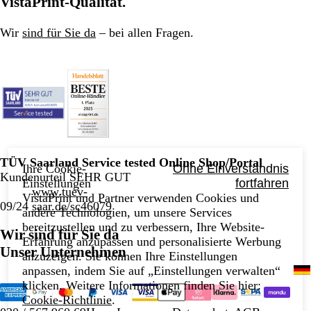
VistaPrint-Qualität.
Wir
sind für Sie da
– bei allen Fragen.
TÜV Saarland Service tested Online Shop/Portal
Ihre Cookie-
Ohne Einverständnis
Kundenurteil SEHR GUT
Einstellungen
fortfahren
www.tuev-
VistaPrint und Partner verwenden Cookies und
09/24
saar.de/sc46079
andere Technologien, um unsere Services
bereitzustellen und zu verbessern, Ihre Website-
Wir sind für Sie da
Erfahrung anzupassen und personalisierte Werbung
Unser Unternehmen
anzuzeigen. Sie können Ihre Einstellungen
anpassen, indem Sie auf „Einstellungen verwalten“
klicken. Weitere Informationen finden Sie hier:
Cookie-Richtlinie
.