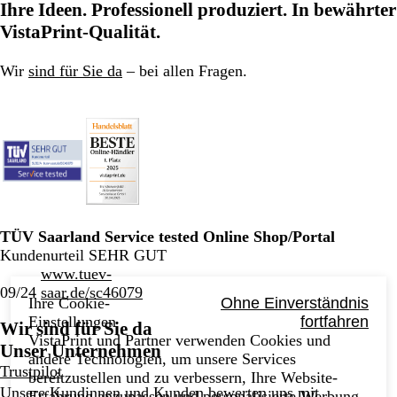
Ihre Ideen. Professionell produziert. In bewährter
VistaPrint-Qualität.
Wir
sind für Sie da
– bei allen Fragen.
TÜV Saarland Service tested Online Shop/Portal
Kundenurteil SEHR GUT
www.tuev-
09/24
saar.de/sc46079
Ihre Cookie-
Ohne Einverständnis
Einstellungen
fortfahren
Wir sind für Sie da
VistaPrint und Partner verwenden Cookies und
Unser Unternehmen
andere Technologien, um unsere Services
Trustpilot
bereitzustellen und zu verbessern, Ihre Website-
Unsere Kundinnen und Kunden bewerten uns mit
Erfahrung anzupassen und personalisierte Werbung