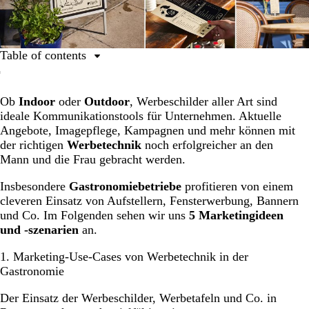
Table of contents
Marketing-Use-Cases von Werbetechnik in der
Gastronomie
Ob
Indoor
oder
Outdoor
, Werbeschilder aller Art sind
ideale Kommunikationstools für Unternehmen. Aktuelle
Werbung für neue Angebote
Angebote, Imagepflege, Kampagnen und mehr können mit
QR-Codes für kontaktlose Speisekarten
der richtigen
Werbetechnik
noch erfolgreicher an den
Mann und die Frau gebracht werden.
Neukunden-Ansprache
Laufkundschaft-Ansprache
Insbesondere
Gastronomiebetriebe
profitieren von einem
cleveren Einsatz von Aufstellern, Fensterwerbung, Bannern
Markenpflege
und Co. Im Folgenden sehen wir uns
5 Marketingideen
und -szenarien
an.
1. Marketing-Use-Cases von Werbetechnik in der
Gastronomie
Der Einsatz der Werbeschilder, Werbetafeln und Co. in