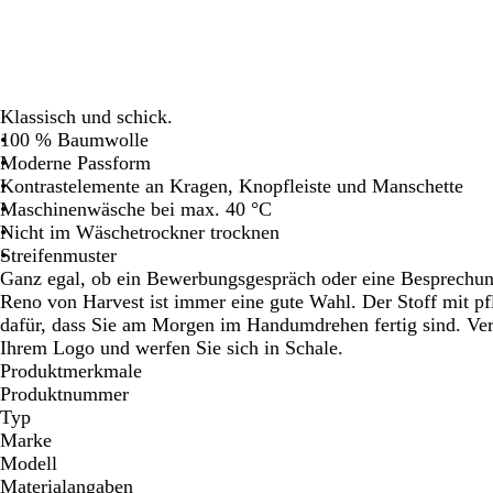
Schwenken.
Schwenken.
Schwenken.
Schwenken.
Schwenken.
Schw
Klassisch und schick.
100 % Baumwolle
Moderne Passform
Kontrastelemente an Kragen, Knopfleiste und Manschette
Maschinenwäsche bei max. 40 °C
Nicht im Wäschetrockner trocknen
Streifenmuster
Ganz egal, ob ein Bewerbungsgespräch oder eine Besprechun
Reno von Harvest ist immer eine gute Wahl. Der Stoff mit pf
dafür, dass Sie am Morgen im Handumdrehen fertig sind. Ver
Ihrem Logo und werfen Sie sich in Schale.
Produktmerkmale
Produktnummer
Typ
Marke
Modell
Materialangaben