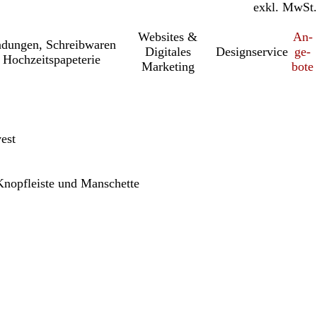
inkl. MwSt.
exkl. MwSt.
Websites &
An­­
a­dung­en, Schreib­wa­ren
Digitales
Designservice
ge­­
 Hochzeitspapeterie
Marketing
bo­­te
est
Knopfleiste und Manschette
h