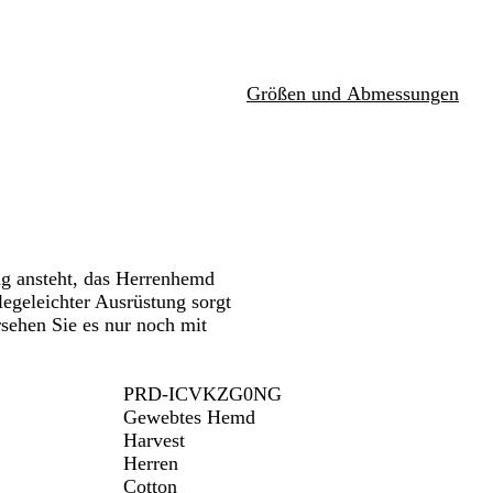
a
s
b
enken.
Schwenken.
Schwenken.
Schwenken.
u
t
l
r
a
e
u
Größen und Abmessungen
i
g
f
e
t
s
t
r
e
i
f
g ansteht, das Herrenhemd
t
legeleichter Ausrüstung sorgt
sehen Sie es nur noch mit
PRD-ICVKZG0NG
Gewebtes Hemd
Harvest
Herren
Cotton