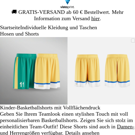
Galeriebild
🚚
GRATIS-VERSAND ab 60 € Bestellwert. Mehr
1
Information zum Versand
hier
.
von
Startseite
Individuelle Kleidung und Taschen
1
Hosen und Shorts
Galeriebild
Vergrößer-/verkleinerbares
Zoom
Verwenden
Klicken
Vergrößer-/verk
Zoom
Verwenden
Klicken
1
Bild
auf
Sie
zum
Bild
auf
Sie
zum
von
Minimum
die
Vergrößern
Minimum
die
Vergrößern
2
Tasten
Tasten
+
+
und
und
-
-
zum
zum
Zoomen
Zoomen
und
und
die
die
Kinder-Basketballshorts mit Vollflächendruck
Pfeiltasten
Pfeiltasten
Geben Sie Ihrem Teamlook einen stylishen Touch mit voll
zum
zum
personalisierbaren Basketballshorts. Zeigen Sie sich stolz im
Schwenken.
Schwenken.
einheitlichen Team-Outfit! Diese Shorts sind auch in
Damen-
und
Herrengrößen
verfügbar.
Details ansehen