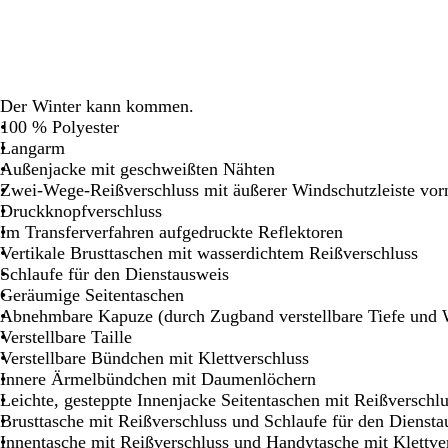
Schwenken.
Schwenken.
Schwenken.
Schwenken.
S
Der Winter kann kommen.
100 % Polyester
Langarm
Außenjacke mit geschweißten Nähten
Zwei-Wege-Reißverschluss mit äußerer Windschutzleiste vor
Druckknopfverschluss
Im Transferverfahren aufgedruckte Reflektoren
Vertikale Brusttaschen mit wasserdichtem Reißverschluss
Schlaufe für den Dienstausweis
Geräumige Seitentaschen
Abnehmbare Kapuze (durch Zugband verstellbare Tiefe und 
Verstellbare Taille
Verstellbare Bündchen mit Klettverschluss
Innere Ärmelbündchen mit Daumenlöchern
Leichte, gesteppte Innenjacke Seitentaschen mit Reißverschl
Brusttasche mit Reißverschluss und Schlaufe für den Diensta
Innentasche mit Reißverschluss und Handytasche mit Klettve