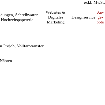
inkl. MwSt.
exkl. MwSt.
Websites &
An­­
a­dung­en, Schreib­wa­ren
Digitales
Designservice
ge­­
 Hochzeitspapeterie
Marketing
bo­­te
 Projob, Vollfarbtransfer
 Nähten
h