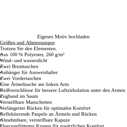
u
i
w
n
a
e
r
b
z
l
a
Eigenes Motiv hochladen
u
Größen und Abmessungen
Trotzen Sie den Elementen.
Aus 100 % Polyester, 260 g/m²
Wind- und wasserdicht
Zwei Brusttaschen
Anhänger für Ausweishalter
Zwei Vordertaschen
Eine Ärmeltasche am linken Arm
Reißverschlüsse für bessere Luftzirkulation unter den Armen
Zugband im Saum
Verstellbare Manschetten
Verlängerter Rücken für optimalen Komfort
Reflektierende Paspeln an Ärmeln und Rücken
Abnehmbare, verstellbare Kapuze
Fleecegefütterter Kragen für zusätzlichen Komfort