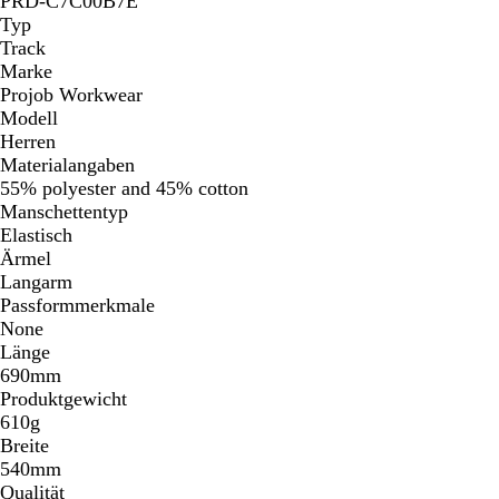
PRD-C7C00B7E
Typ
Track
Marke
Projob Workwear
Modell
Herren
Materialangaben
55% polyester and 45% cotton
Manschettentyp
Elastisch
Ärmel
Langarm
Passformmerkmale
None
Länge
690mm
Produktgewicht
610g
Breite
540mm
Qualität