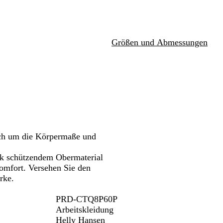
z
g
b
Schwenken.
r
l
a
a
u
u
Größen und Abmessungen
ich um die Körpermaße und
nk schützendem Obermaterial
omfort. Versehen Sie den
rke.
PRD-CTQ8P60P
Arbeitskleidung
Helly Hansen