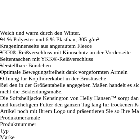
Schwenken.
Schwenken.
Weich und warm durch den Winter.
94 % Polyester und 6 % Elasthan, 305 g/m²
Krageninnenseite aus angerautem Fleece
YKK®-Reißverschluss mit Kinnschutz an der Vorderseite
Seitentaschen mit YKK®-Reißverschluss
Verstellbare Bündchen
Optimale Bewegungsfreiheit dank vorgeformten Ärmeln
Öffnung für Kopfhörerkabel in der Brusttasche
Bei den in der Größentabelle angegeben Maßen handelt es s
nicht die Bekleidungsmaße.
Die Softshelljacke Kensington von Helly Hansen™ sorgt da
und kuscheligem Futter den ganzen Tag lang für trockenen K
Artikel noch mit Ihrem Logo und präsentieren Sie so Ihre Ma
Produktmerkmale
Produktnummer
Typ
Marke