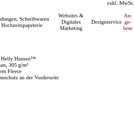
inkl. MwSt.
exkl. MwSt.
Websites &
An­­
a­dung­en, Schreib­wa­ren
Digitales
Designservice
ge­­
 Hochzeitspapeterie
Marketing
bo­­te
n Helly Hansen™
han, 305 g/m²
tem Fleece
schutz an der Vorderseite
h