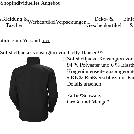
-Shop
Individuelles Angebot
&
Kleidung &
Deko- &
Einl­
Werbeartikel
Verpackungen
Taschen
Geschenkartikel
&
ation zum Versand
hier
.
Softshelljacke Kensington von Helly Hansen™
leinerbares
Vergrößer-/verkleinerbares
Zoom
Verwenden
Klicken
Softshelljacke Kensington vo
Bild
auf
Sie
zum
94 % Polyester und 6 % Elast
Minimum
die
Vergrößern
Krageninnenseite aus angerau
Tasten
YKK®-Reißverschluss mit Kinn
+
Details ansehen
und
Farbe
*
Schwarz
-
S
D
M
Erforderlic
Größe und Menge
*
zum
c
u
a
Zoomen
h
n
r
und
w
k
i
die
a
e
n
Pfeiltasten
r
l
e
zum