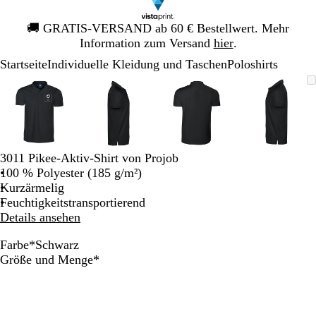
Galeriebild
🚚
GRATIS-VERSAND ab 60 € Bestellwert. Mehr
1
Information zum Versand
hier
.
von
Startseite
Individuelle Kleidung und Taschen
Poloshirts
1
Galeriebild
Vergrößer-/verkleinerbares
Zoom
Verwenden
Klicken
Vergrößer-/verkleinerbares
Zoom
Verwenden
Klicken
Vergrößer-/verkleinerb
Zoom
Verwenden
Klicken
Vergröß
Zoom
Verwen
Klicken
1
Bild
auf
Sie
zum
Bild
auf
Sie
zum
Bild
auf
Sie
zum
Bild
auf
Sie
zum
von
Minimum
die
Vergrößern
Minimum
die
Vergrößern
Minimum
die
Vergrößern
Minim
die
Vergröß
4
Tasten
Tasten
Tasten
Tasten
+
+
+
+
und
und
und
und
3011 Pikee-Aktiv-Shirt von Projob
-
-
-
-
100 % Polyester (185 g/m²)
zum
zum
zum
zum
Kurzärmelig
Zoomen
Zoomen
Zoomen
Zoome
Feuchtigkeitstransportierend
und
und
und
und
Details ansehen
die
die
die
die
Pfeiltasten
Pfeiltasten
Pfeiltasten
Pfeiltas
Farbe
*
Schwarz
zum
zum
zum
zum
S
W
G
Erforderlich
Größe und Menge
*
Schwenken.
Schwenken.
Schwenken.
Schwen
c
e
r
h
i
a
w
ß
u