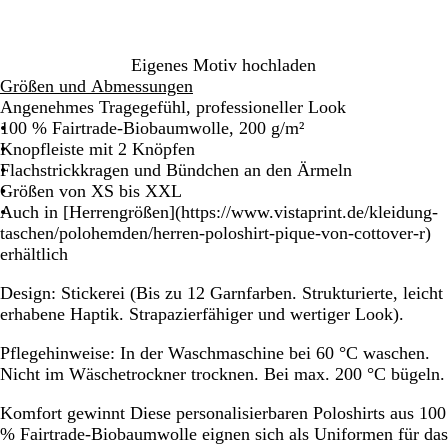
z
g
e
b
b
b
r
i
l
l
l
a
ß
a
a
a
Eigenes Motiv hochladen
u
u
u
u
Größen und Abmessungen
Angenehmes Tragegefühl, professioneller Look
100 % Fairtrade-Biobaumwolle, 200 g/m²
Knopfleiste mit 2 Knöpfen
Flachstrickkragen und Bündchen an den Ärmeln
Größen von XS bis XXL
Auch in [Herrengrößen](https://www.vistaprint.de/kleidung-
taschen/polohemden/herren-poloshirt-pique-von-cottover-r)
erhältlich
Design:
Stickerei (Bis zu 12 Garnfarben. Strukturierte, leicht
erhabene Haptik. Strapazierfähiger und wertiger Look).
Pflegehinweise:
In der Waschmaschine bei 60 °C waschen.
Nicht im Wäschetrockner trocknen. Bei max. 200 °C bügeln.
Komfort gewinnt
Diese personalisierbaren Poloshirts aus 100
% Fairtrade-Biobaumwolle eignen sich als Uniformen für das