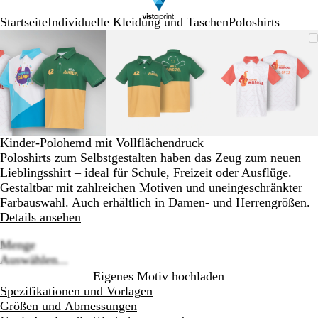
Startseite
Individuelle Kleidung und Taschen
Poloshirts
Galeriebild
Vergrößer-/verkleinerbares
Zoom
Verwenden
Klicken
Vergrößer-/verkleinerbares
Zoom
Verwenden
Klicken
Vergrößer-
Zoom
Verwende
Klicken
1
Bild
auf
Sie
zum
Bild
auf
Sie
zum
Bild
auf
Sie
zum
von
Minimum
die
Vergrößern
Minimum
die
Vergrößern
Minimum
die
Vergrößer
3
Tasten
Tasten
Tasten
+
+
+
und
und
und
-
-
-
zum
zum
zum
Kinder-Polohemd mit Vollflächendruck
Zoomen
Zoomen
Zoomen
Poloshirts zum Selbstgestalten haben das Zeug zum neuen
und
und
und
Lieblingsshirt – ideal für Schule, Freizeit oder Ausflüge.
die
die
die
Gestaltbar mit zahlreichen Motiven und uneingeschränkter
Pfeiltasten
Pfeiltasten
Pfeiltasten
Farbauswahl. Auch erhältlich in Damen- und Herrengrößen.
zum
zum
zum
Details ansehen
Schwenken.
Schwenken.
Schwenke
Menge
Loading
Auswählen...
options
Eigenes Motiv hochladen
Spezifikationen und Vorlagen
Größen und Abmessungen