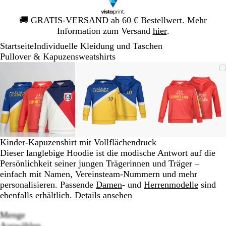
Galeriebild
🚚
GRATIS-VERSAND ab 60 € Bestellwert. Mehr
1
Information zum Versand
hier
.
von
Startseite
Individuelle Kleidung und Taschen
1
Pullover & Kapuzensweatshirts
Galeriebild
Vergrößer-/verkleinerbares
Zoom
Verwenden
Klicken
Vergrößer-/verkleinerbares
Zoom
Verwenden
Klicken
Vergrößer-
Zoom
Verwende
Klicken
1
Bild
auf
Sie
zum
Bild
auf
Sie
zum
Bild
auf
Sie
zum
von
Minimum
die
Vergrößern
Minimum
die
Vergrößern
Minimum
die
Vergrößer
3
Tasten
Tasten
Tasten
+
+
+
und
und
und
-
-
-
zum
zum
zum
Kinder-Kapuzenshirt mit Vollflächendruck
Zoomen
Zoomen
Zoomen
Dieser langlebige Hoodie ist die modische Antwort auf die
und
und
und
Persönlichkeit seiner jungen Trägerinnen und Träger –
die
die
die
einfach mit Namen, Vereinsteam-Nummern und mehr
Pfeiltasten
Pfeiltasten
Pfeiltasten
personalisieren. Passende
Damen
- und
Herrenmodelle
sind
zum
zum
zum
ebenfalls erhältlich.
Details ansehen
Schwenken.
Schwenken.
Schwenke
Menge
Loading
Auswählen...