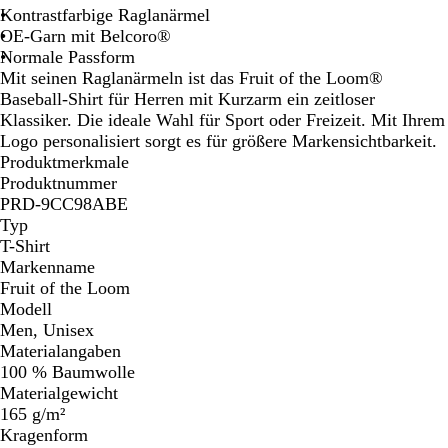
l
i
a
Kontrastfarbige Raglanärmel
a
e
r
OE-Garn mit Belcoro®
u
r
i
Normale Passform
t
n
Mit seinen Raglanärmeln ist das Fruit of the Loom®
e
Baseball-Shirt für Herren mit Kurzarm ein zeitloser
b
Klassiker. Die ideale Wahl für Sport oder Freizeit. Mit Ihrem
l
Logo personalisiert sorgt es für größere Markensichtbarkeit.
a
Produktmerkmale
u
Produktnummer
PRD-9CC98ABE
Typ
T-Shirt
Markenname
Fruit of the Loom
Modell
Men, Unisex
Materialangaben
100 % Baumwolle
Materialgewicht
165 g/m²
Kragenform