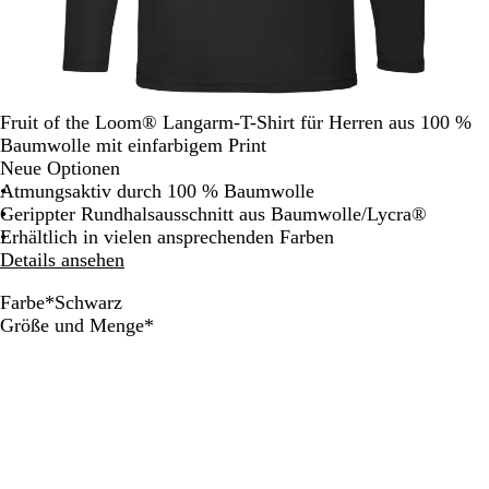
Fruit of the Loom® Langarm-T-Shirt für Herren aus 100 %
Baumwolle mit einfarbigem Print
Neue Optionen
Atmungsaktiv durch 100 % Baumwolle
Gerippter Rundhalsausschnitt aus Baumwolle/Lycra®
Erhältlich in vielen ansprechenden Farben
Details ansehen
Farbe
*
Schwarz
S
T
K
D
H
G
R
W
Erforderlich
Größe und Menge
*
c
i
ö
u
e
r
o
e
h
e
n
n
l
a
t
i
w
f
i
k
l
u
ß
a
e
g
e
e
m
r
s
s
l
s
e
z
M
b
g
G
l
a
l
r
r
i