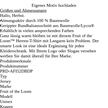
r
a
a
a
e
Eigenes Motiv hochladen
i
u
u
f
r
Größen und Abmessungen
n
m
i
t
Hallo, Herbst.
e
e
t
Atmungsaktiv durch 100 % Baumwolle
b
l
g
Gerippter Rundhalsausschnitt aus Baumwolle/Lycra®
l
i
r
Erhältlich in vielen ansprechenden Farben
a
e
a
Ganz lässig warm bleiben ist mit diesem Fruit of the
u
r
u
Loom™ Herren-T-Shirt mit Langarm kein Problem. Der
t
smarte Look ist eine ideale Ergänzung für jeden
Kleiderschrank. Mit Ihrem Logo oder Slogan versehen
werben Sie damit überall für Ihre Marke.
Produktmerkmale
Produktnummer
PRD-AFI52DBDP
Typ
Jersey
Marke
Fruit of the Loom
Modell
Unisex
Kragen