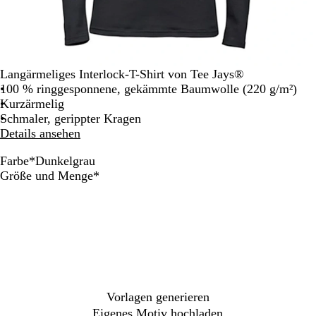
Langärmeliges Interlock-T-Shirt von Tee Jays®
100 % ringgesponnene, gekämmte Baumwolle (220 g/m²)
Kurzärmelig
Schmaler, gerippter Kragen
Details ansehen
Farbe
*
Dunkelgrau
D
S
M
W
Erforderlich
Größe und Menge
*
u
c
a
e
n
h
r
i
k
w
i
ß
e
a
n
l
r
e
g
z
b
r
l
a
a
Vorlagen generieren
u
u
Eigenes Motiv hochladen