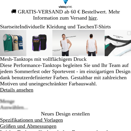
Galeriebild
🚚
GRATIS-VERSAND ab 60 € Bestellwert. Mehr
1
Information zum Versand
hier
.
von
Startseite
Individuelle Kleidung und Taschen
T-Shirts
1
Galeriebild
Vergrößer-/verkleinerbares
Zoom
Verwenden
Klicken
Vergrößer-/verkleinerbares
Zoom
Verwenden
Klicken
Vergrößer-/verkleinerbares
Zoom
Verwenden
Klicken
Vergrößer-/verklei
Zoom
Verwenden
Klicken
Vergrö
Zoom
Verwe
Klick
1
Bild
auf
Sie
zum
Bild
auf
Sie
zum
Bild
auf
Sie
zum
Bild
auf
Sie
zum
Bild
auf
Sie
zum
von
Minimum
die
Vergrößern
Minimum
die
Vergrößern
Minimum
die
Vergrößern
Minimum
die
Vergrößern
Mini
die
Vergr
5
Tasten
Tasten
Tasten
Tasten
Taste
+
+
+
+
+
Mesh-Tanktops mit vollflächigem Druck
und
und
und
und
und
Diese Performance-Tanktops begleiten Sie und Ihr Team auf
-
-
-
-
-
jedem Sommerfest oder Sportevent - im einzigartigen Design
zum
zum
zum
zum
zum
dank benutzerdefinierter Farben. Gestaltbar mit zahlreichen
Zoomen
Zoomen
Zoomen
Zoomen
Zoom
Motiven und uneingeschränkter Farbauswahl.
und
und
und
und
und
Details ansehen
die
die
die
die
die
Pfeiltasten
Pfeiltasten
Pfeiltasten
Pfeiltasten
Pfeilt
Menge
zum
zum
zum
zum
zum
Loading
Auswählen...
Schwenken.
Schwenken.
Schwenken.
Schwenken.
Schwe
options
Neues Design erstellen
Spezifikationen und Vorlagen
Größen und Abmessungen