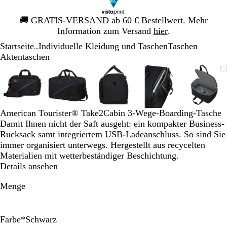
Galeriebild
🚚
GRATIS-VERSAND ab 60 € Bestellwert. Mehr
1
Information zum Versand
hier
.
von
Startseite
Individuelle Kleidung und Taschen
Taschen
1
...
Aktentaschen
Galeriebild
Vergrößer-/verkleinerbares
Zoom
Verwenden
Klicken
Vergrößer-/verkleinerbares
Zoom
Verwenden
Klicken
Vergrößer-/verkleinerbares
Zoom
Verwenden
Klicken
Vergrößer-/verklei
Zoom
Verwenden
Klicken
Vergrö
Zoom
Verwe
Klick
1
Bild
auf
Sie
zum
Bild
auf
Sie
zum
Bild
auf
Sie
zum
Bild
auf
Sie
zum
Bild
auf
Sie
zum
von
Minimum
die
Vergrößern
Minimum
die
Vergrößern
Minimum
die
Vergrößern
Minimum
die
Vergrößern
Mini
die
Vergr
5
Tasten
Tasten
Tasten
Tasten
Taste
+
+
+
+
+
American Tourister® Take2Cabin 3-Wege-Boarding-Tasche
und
und
und
und
und
Damit Ihnen nicht der Saft ausgeht: ein kompakter Business-
-
-
-
-
-
Rucksack samt integriertem USB-Ladeanschluss. So sind Sie
zum
zum
zum
zum
zum
immer organisiert unterwegs. Hergestellt aus recycelten
Zoomen
Zoomen
Zoomen
Zoomen
Zoom
Materialien mit wetterbeständiger Beschichtung.
und
und
und
und
und
Details ansehen
die
die
die
die
die
Pfeiltasten
Pfeiltasten
Pfeiltasten
Pfeiltasten
Pfeilt
Menge
zum
zum
zum
zum
zum
Schwenken.
Schwenken.
Schwenken.
Schwenken.
Schwe
Farbe
*
Schwarz