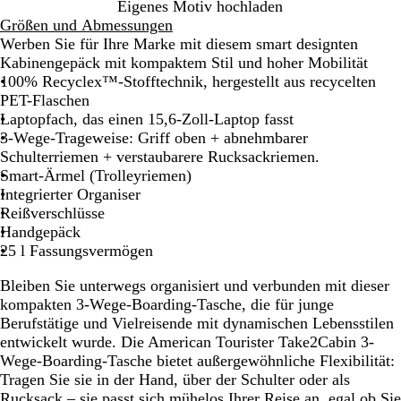
S
H
D
Eigenes Motiv hochladen
c
a
u
Größen und Abmessungen
h
f
n
Werben Sie für Ihre Marke mit diesem smart designten
w
e
k
Kabinengepäck mit kompaktem Stil und hoher Mobilität
a
n
l
100% Recyclex™-Stofftechnik, hergestellt aus recycelten
r
b
e
PET-Flaschen
z
l
r
Laptopfach, das einen 15,6‑Zoll‑Laptop fasst
a
W
3-Wege-Trageweise: Griff oben + abnehmbarer
u
a
Schulterriemen + verstaubarere Rucksackriemen.
l
Smart-Ärmel (Trolleyriemen)
d
Integrierter Organiser
Reißverschlüsse
Handgepäck
25 l Fassungsvermögen
Bleiben Sie unterwegs organisiert und verbunden mit dieser
kompakten 3-Wege-Boarding-Tasche, die für junge
Berufstätige und Vielreisende mit dynamischen Lebensstilen
entwickelt wurde. Die American Tourister Take2Cabin 3-
Wege-Boarding-Tasche bietet außergewöhnliche Flexibilität:
Tragen Sie sie in der Hand, über der Schulter oder als
Rucksack – sie passt sich mühelos Ihrer Reise an, egal ob Sie