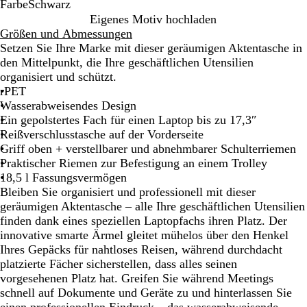
Farbe
Schwarz
S
Eigenes Motiv hochladen
c
Größen und Abmessungen
h
Setzen Sie Ihre Marke mit dieser geräumigen Aktentasche in
w
den Mittelpunkt, die Ihre geschäftlichen Utensilien
a
organisiert und schützt.
r
rPET
z
Wasserabweisendes Design
Ein gepolstertes Fach für einen Laptop bis zu 17,3″
Reißverschlusstasche auf der Vorderseite
Griff oben + verstellbarer und abnehmbarer Schulterriemen
Praktischer Riemen zur Befestigung an einem Trolley
18,5 l Fassungsvermögen
Bleiben Sie organisiert und professionell mit dieser
geräumigen Aktentasche – alle Ihre geschäftlichen Utensilien
finden dank eines speziellen Laptopfachs ihren Platz. Der
innovative smarte Ärmel gleitet mühelos über den Henkel
Ihres Gepäcks für nahtloses Reisen, während durchdacht
platzierte Fächer sicherstellen, dass alles seinen
vorgesehenen Platz hat. Greifen Sie während Meetings
schnell auf Dokumente und Geräte zu und hinterlassen Sie
einen professionellen Eindruck – das wasserabweisende