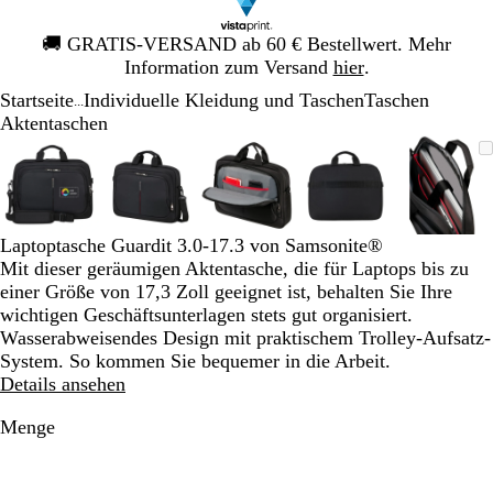
Galeriebild
🚚
GRATIS-VERSAND ab 60 € Bestellwert. Mehr
1
Information zum Versand
hier
.
von
Startseite
Individuelle Kleidung und Taschen
Taschen
1
...
Aktentaschen
Galeriebild
Vergrößer-/verkleinerbares
Zoom
Verwenden
Klicken
Vergrößer-/verkleinerbares
Zoom
Verwenden
Klicken
Vergrößer-/verkleinerbares
Zoom
Verwenden
Klicken
Vergrößer-/verklei
Zoom
Verwenden
Klicken
Vergrö
Zoom
Verwe
Klick
1
Bild
auf
Sie
zum
Bild
auf
Sie
zum
Bild
auf
Sie
zum
Bild
auf
Sie
zum
Bild
auf
Sie
zum
von
Minimum
die
Vergrößern
Minimum
die
Vergrößern
Minimum
die
Vergrößern
Minimum
die
Vergrößern
Mini
die
Vergr
5
Tasten
Tasten
Tasten
Tasten
Taste
+
+
+
+
+
Laptoptasche Guardit 3.0-17.3 von Samsonite®
und
und
und
und
und
Mit dieser geräumigen Aktentasche, die für Laptops bis zu
-
-
-
-
-
einer Größe von 17,3 Zoll geeignet ist, behalten Sie Ihre
zum
zum
zum
zum
zum
wichtigen Geschäftsunterlagen stets gut organisiert.
Zoomen
Zoomen
Zoomen
Zoomen
Zoom
Wasserabweisendes Design mit praktischem Trolley-Aufsatz-
und
und
und
und
und
System. So kommen Sie bequemer in die Arbeit.
die
die
die
die
die
Details ansehen
Pfeiltasten
Pfeiltasten
Pfeiltasten
Pfeiltasten
Pfeilt
zum
zum
zum
zum
zum
Menge
Schwenken.
Schwenken.
Schwenken.
Schwenken.
Schwe