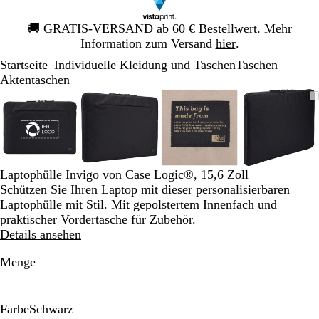
Galeriebild
🚚
GRATIS-VERSAND ab 60 € Bestellwert. Mehr
1
Information zum Versand
hier
.
von
Startseite
Individuelle Kleidung und Taschen
Taschen
1
...
Aktentaschen
Galeriebild
Vergrößer-/verkleinerbares
Zoom
Verwenden
Klicken
Vergrößer-/verkleinerbares
Zoom
Verwenden
Klicken
Vergrößer-/verkleinerb
Zoom
Verwenden
Klicken
Vergröß
Zoom
Verwen
Klicken
1
Bild
auf
Sie
zum
Bild
auf
Sie
zum
Bild
auf
Sie
zum
Bild
auf
Sie
zum
von
Minimum
die
Vergrößern
Minimum
die
Vergrößern
Minimum
die
Vergrößern
Minim
die
Vergröß
4
Tasten
Tasten
Tasten
Tasten
+
+
+
+
und
und
und
und
Laptophülle Invigo von Case Logic®, 15,6 Zoll
-
-
-
-
Schützen Sie Ihren Laptop mit dieser personalisierbaren
zum
zum
zum
zum
Laptophülle mit Stil. Mit gepolstertem Innenfach und
Zoomen
Zoomen
Zoomen
Zoome
praktischer Vordertasche für Zubehör.
und
und
und
und
Details ansehen
die
die
die
die
Pfeiltasten
Pfeiltasten
Pfeiltasten
Pfeiltas
Menge
zum
zum
zum
zum
Schwenken.
Schwenken.
Schwenken.
Schwen
Farbe
Schwarz