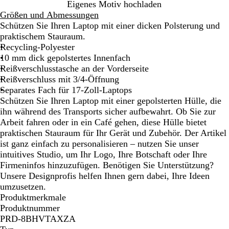
S
Eigenes Motiv hochladen
c
Größen und Abmessungen
h
Schützen Sie Ihren Laptop mit einer dicken Polsterung und
w
praktischem Stauraum.
a
Recycling-Polyester
r
10 mm dick gepolstertes Innenfach
z
Reißverschlusstasche an der Vorderseite
Reißverschluss mit 3/4-Öffnung
Separates Fach für 17-Zoll-Laptops
Schützen Sie Ihren Laptop mit einer gepolsterten Hülle, die
ihn während des Transports sicher aufbewahrt. Ob Sie zur
Arbeit fahren oder in ein Café gehen, diese Hülle bietet
praktischen Stauraum für Ihr Gerät und Zubehör. Der Artikel
ist ganz einfach zu personalisieren – nutzen Sie unser
intuitives Studio, um Ihr Logo, Ihre Botschaft oder Ihre
Firmeninfos hinzuzufügen. Benötigen Sie Unterstützung?
Unsere Designprofis helfen Ihnen gern dabei, Ihre Ideen
umzusetzen.
Produktmerkmale
Produktnummer
PRD-8BHVTAXZA