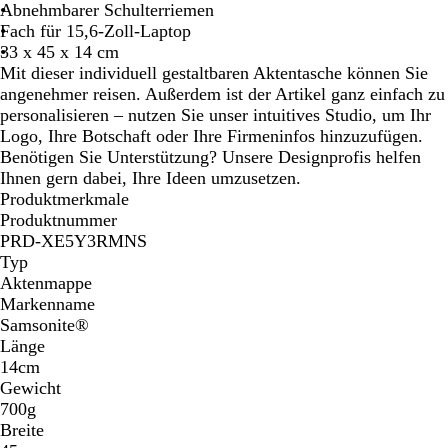
g
e
s
Abnehmbarer Schulterriemen
r
r
c
Fach für 15,6-Zoll-Laptop
ü
n
h
33 x 45 x 14 cm
n
a
w
Mit dieser individuell gestaltbaren Aktentasche können Sie
c
a
angenehmer reisen. Außerdem ist der Artikel ganz einfach zu
h
r
personalisieren – nutzen Sie unser intuitives Studio, um Ihr
t
z
Logo, Ihre Botschaft oder Ihre Firmeninfos hinzuzufügen.
s
Benötigen Sie Unterstützung? Unsere Designprofis helfen
b
Ihnen gern dabei, Ihre Ideen umzusetzen.
l
Produktmerkmale
a
Produktnummer
u
PRD-XE5Y3RMNS
Typ
Aktenmappe
Markenname
Samsonite®
Länge
14cm
Gewicht
700g
Breite