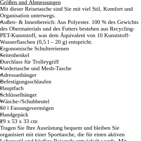
i
u
i
Größen und Abmessungen
e
n
e
Mit dieser Reisetasche sind Sie mit viel Stil, Komfort und
f
k
f
Organisation unterwegs.
s
e
e
Außen- & Innenbereich: Aus Polyester. 100 % des Gewichts
c
l
s
des Obermaterials und des Futters bestehen aus Recycling-
h
o
B
PET-Kunststoff, was dem Äquivalent von 10 Kunststoff-
w
l
l
Wasserflaschen (0,5 l – 20 g) entspricht.
a
i
a
Ergonomische Schulterriemen
r
v
u
Seitenhenkel
z
g
g
Durchlass für Trolleygriff
r
r
Vordertasche und Mesh-Tasche
ü
ü
Adressanhänger
n
n
Befestigungsschlaufen
Hauptfach
Schlüsselhänger
Wäsche-/Schuhbeutel
50 l Fassungsvermögen
Handgepäck
29 x 53 x 33 cm
Tragen Sie Ihre Ausrüstung bequem und bleiben Sie
organisiert mit einer Sporttasche, die für einen aktiven
Lebensstil und häufige Reisende entwickelt wurde. Mit