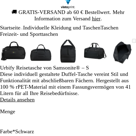
Galeriebild
🚚
GRATIS-VERSAND ab 60 € Bestellwert. Mehr
1
Information zum Versand
hier
.
von
Startseite
Individuelle Kleidung und Taschen
Taschen
1
...
Freizeit- und Sporttaschen
Galeriebild
Vergrößer-/verkleinerbares
Zoom
Verwenden
Klicken
Vergrößer-/verkleinerbares
Zoom
Verwenden
Klicken
Vergrößer-/verkleinerbares
Zoom
Verwenden
Klicken
Vergrößer-/verklei
Zoom
Verwenden
Klicken
Vergrö
Zoom
Verwe
Klick
1
Bild
auf
Sie
zum
Bild
auf
Sie
zum
Bild
auf
Sie
zum
Bild
auf
Sie
zum
Bild
auf
Sie
zum
von
Minimum
die
Vergrößern
Minimum
die
Vergrößern
Minimum
die
Vergrößern
Minimum
die
Vergrößern
Mini
die
Vergr
5
Tasten
Tasten
Tasten
Tasten
Taste
+
+
+
+
+
Urbify Reisetasche von Samsonite® – S
und
und
und
und
und
Diese individuell gestaltete Duffel-Tasche vereint Stil und
-
-
-
-
-
Funktionalität mit abschließbaren Fächern. Hergestellt aus
zum
zum
zum
zum
zum
100 % rPET-Material mit einem Fassungsvermögen von 41
Zoomen
Zoomen
Zoomen
Zoomen
Zoom
Litern für all Ihre Reisebedürfnisse.
und
und
und
und
und
Details ansehen
die
die
die
die
die
Pfeiltasten
Pfeiltasten
Pfeiltasten
Pfeiltasten
Pfeilt
Menge
zum
zum
zum
zum
zum
Schwenken.
Schwenken.
Schwenken.
Schwenken.
Schwe
Farbe
*
Schwarz