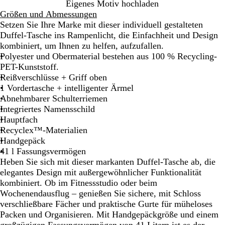
S
M
T
Eigenes Motiv hochladen
c
a
a
Größen und Abmessungen
h
r
n
Setzen Sie Ihre Marke mit dieser individuell gestalteten
w
i
n
Duffel-Tasche ins Rampenlicht, die Einfachheit und Design
a
n
e
kombiniert, um Ihnen zu helfen, aufzufallen.
r
e
n
Polyester und Obermaterial bestehen aus 100 % Recycling-
z
b
g
PET-Kunststoff.
l
r
Reißverschlüsse + Griff oben
a
ü
1 Vordertasche + intelligenter Ärmel
u
n
Abnehmbarer Schulterriemen
Integriertes Namensschild
Hauptfach
Recyclex™-Materialien
Handgepäck
41 l Fassungsvermögen
Heben Sie sich mit dieser markanten Duffel-Tasche ab, die
elegantes Design mit außergewöhnlicher Funktionalität
kombiniert. Ob im Fitnessstudio oder beim
Wochenendausflug – genießen Sie sichere, mit Schloss
verschließbare Fächer und praktische Gurte für müheloses
Packen und Organisieren. Mit Handgepäckgröße und einem
großzügigen Fassungsvermögen von 41 Litern ist es der