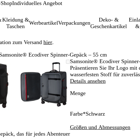
-Shop
Individuelles Angebot
&
Kleidung &
Deko- &
Einl­
Werbeartikel
Verpackungen
Taschen
Geschenkartikel
&
ation zum Versand
hier
.
Samsonite® Ecodiver Spinner-Gepäck – 55 cm
größer-/verkleinerbares
om
wenden
cken
Vergrößer-/verkleinerbares
Zoom
Verwenden
Klicken
Samsonite® Ecodiver Spinner
d
m
Bild
auf
Sie
zum
Präsentieren Sie Ihr Logo mit 
nimum
größern
Minimum
die
Vergrößern
wasserfesten Stoff für zuverlä
ten
Tasten
Details ansehen
+
Menge
und
-
m
zum
omen
Zoomen
Farbe
*
Schwarz
und
S
N
K
G
die
c
a
l
e
Größen und Abmessungen
ltasten
Pfeiltasten
h
c
e
l
Gepäck, das für jedes Abenteuer
m
zum
w
h
t
b