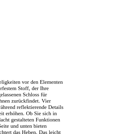
wenken.
Schwenken.
a
t
t
r
b
e
z
l
r
a
-
u
E
f
e
u
eligkeiten vor den Elementen
rfestem Stoff, der Ihre
elassenen Schloss für
hnen zurückfindet. Vier
ährend reflektierende Details
it erhöhen. Ob Sie sich in
acht gestalteten Funktionen
eite und unten bieten
chtert das Heben. Das leicht