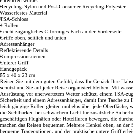
entworfen wurde.
Schwenken.
Schwenken.
Sch
Recycling-Nylon und Post-Consumer Recycling-Polyester
Wasserfestes Material
TSA-Schloss
4 Rollen
Leicht zugängliches C-förmiges Fach an der Vorderseite
Griffe oben, seitlich und unten
Adressanhänger
Reflektierende Details
Kompressionsriemen
Unterer Griff
Handgepäck
55 x 40 x 23 cm
Reisen Sie mit dem guten Gefühl, dass Ihr Gepäck Ihre Habs
schützt und Sie auf jeder Reise organisiert bleiben. Mit wasse
Ausrüstung vor unerwartetem Wetter schützt, einem TSA-zug
Sicherheit und einem Adressanhänger, damit Ihre Tasche zu I
leichtgängige Rollen gleiten mühelos über jede Oberfläche, w
die Sichtbarkeit bei schwachem Licht für zusätzliche Sicherhe
geschäftigen Flughäfen oder Hotelfluren bewegen, die durchd
machen das Reisen bequemer. Mehrere Henkel oben, an der S
bequeme Trageoptionen, und der praktische untere Griff erlei