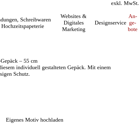
inkl. MwSt.
exkl. MwSt.
Websites &
An­­
a­dung­en, Schreib­wa­ren
Digitales
Designservice
ge­­
 Hochzeitspapeterie
Marketing
bo­­te
-Gepäck – 55 cm
diesem individuell gestalteten Gepäck. Mit einem
ssigen Schutz.
Eigenes Motiv hochladen