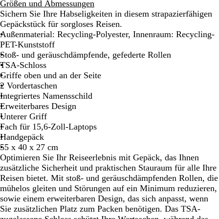
z
a
i
Größen und Abmessungen
o
l
t
Sichern Sie Ihre Habseligkeiten in diesem strapazierfähigen
n
d
t
Gepäckstück für sorgloses Reisen.
s
g
e
Außenmaterial: Recycling-Polyester, Innenraum: Recycling-
c
r
r
PET-Kunststoff
h
ü
n
Stoß- und geräuschdämpfende, gefederte Rollen
w
n
a
TSA-Schloss
a
c
Griffe oben und an der Seite
r
h
2 Vordertaschen
z
t
Integriertes Namensschild
s
Erweiterbares Design
b
Unterer Griff
l
Fach für 15,6-Zoll-Laptops
a
Handgepäck
u
55 x 40 x 27 cm
Optimieren Sie Ihr Reiseerlebnis mit Gepäck, das Ihnen
zusätzliche Sicherheit und praktischen Stauraum für alle Ihre
Reisen bietet. Mit stoß- und geräuschdämpfenden Rollen, die
mühelos gleiten und Störungen auf ein Minimum reduzieren,
sowie einem erweiterbaren Design, das sich anpasst, wenn
Sie zusätzlichen Platz zum Packen benötigen. Das TSA-
zugelassene Schloss schützt Ihre Wertsachen, während das