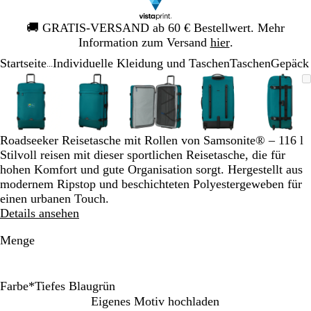
Galeriebild
🚚
GRATIS-VERSAND ab 60 € Bestellwert. Mehr
1
Information zum Versand
hier
.
von
Startseite
Individuelle Kleidung und Taschen
Taschen
Gepäck
1
...
Galeriebild
Vergrößer-/verkleinerbares
Zoom
Verwenden
Klicken
Vergrößer-/verkleinerbares
Zoom
Verwenden
Klicken
Vergrößer-/verkleinerbares
Zoom
Verwenden
Klicken
Vergrößer-/verklei
Zoom
Verwenden
Klicken
Vergrö
Zoom
Verwe
Klick
1
Bild
auf
Sie
zum
Bild
auf
Sie
zum
Bild
auf
Sie
zum
Bild
auf
Sie
zum
Bild
auf
Sie
zum
von
Minimum
die
Vergrößern
Minimum
die
Vergrößern
Minimum
die
Vergrößern
Minimum
die
Vergrößern
Mini
die
Vergr
5
Tasten
Tasten
Tasten
Tasten
Taste
+
+
+
+
+
Roadseeker Reisetasche mit Rollen von Samsonite® – 116 l
und
und
und
und
und
Stilvoll reisen mit dieser sportlichen Reisetasche, die für
-
-
-
-
-
hohen Komfort und gute Organisation sorgt. Hergestellt aus
zum
zum
zum
zum
zum
modernem Ripstop und beschichteten Polyestergeweben für
Zoomen
Zoomen
Zoomen
Zoomen
Zoom
einen urbanen Touch.
und
und
und
und
und
Details ansehen
die
die
die
die
die
Pfeiltasten
Pfeiltasten
Pfeiltasten
Pfeiltasten
Pfeilt
Menge
zum
zum
zum
zum
zum
Schwenken.
Schwenken.
Schwenken.
Schwenken.
Schwe
Farbe
*
Tiefes Blaugrün
D
T
Z
D
T
Eigenes Motiv hochladen