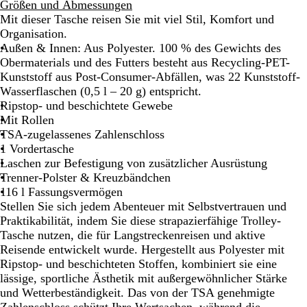
u
i
i
u
i
Größen und Abmessungen
n
e
e
n
e
Mit dieser Tasche reisen Sie mit viel Stil, Komfort und
e
f
g
k
f
Organisation.
s
e
e
e
Außen & Innen: Aus Polyester. 100 % des Gewichts des
c
l
l
s
Obermaterials und des Futters besteht aus Recycling-PET-
h
r
o
B
Kunststoff aus Post-Consumer-Abfällen, was 22 Kunststoff-
w
o
l
l
Wasserflaschen (0,5 l – 20 g) entspricht.
a
t
i
a
Ripstop- und beschichtete Gewebe
r
v
u
Mit Rollen
z
g
g
TSA-zugelassenes Zahlenschloss
r
r
1 Vordertasche
ü
ü
Laschen zur Befestigung von zusätzlicher Ausrüstung
n
n
Trenner-Polster & Kreuzbändchen
116 l Fassungsvermögen
Stellen Sie sich jedem Abenteuer mit Selbstvertrauen und
Praktikabilität, indem Sie diese strapazierfähige Trolley-
Tasche nutzen, die für Langstreckenreisen und aktive
Reisende entwickelt wurde. Hergestellt aus Polyester mit
Ripstop- und beschichteten Stoffen, kombiniert sie eine
lässige, sportliche Ästhetik mit außergewöhnlicher Stärke
und Wetterbeständigkeit. Das von der TSA genehmigte
Zahlenschloss schützt Ihre Wertsachen, während die