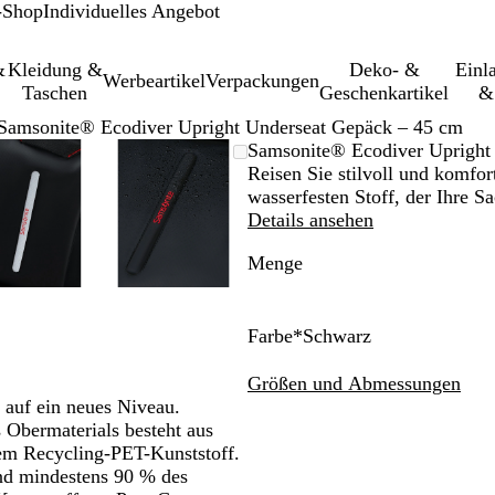
-Shop
Individuelles Angebot
&
Kleidung &
Deko- &
Einl­
Werbeartikel
Verpackungen
Taschen
Geschenkartikel
&
Samsonite® Ecodiver Upright Underseat Gepäck – 45 cm
leinerbares
Vergrößer-/verkleinerbares
Zoom
Verwenden
Klicken
Vergrößer-/verkleinerbares
Zoom
Verwenden
Klicken
Samsonite® Ecodiver Upright
Bild
auf
Sie
zum
Bild
auf
Sie
zum
Reisen Sie stilvoll und komfo
Minimum
die
Vergrößern
Minimum
die
Vergrößern
wasserfesten Stoff, der Ihre S
Tasten
Tasten
Details ansehen
+
+
Menge
und
und
-
-
zum
zum
Zoomen
Zoomen
Farbe
*
Schwarz
und
und
S
N
K
G
die
die
c
a
l
e
Größen und Abmessungen
Pfeiltasten
Pfeiltasten
h
c
e
l
 auf ein neues Niveau.
zum
zum
w
h
t
b
Obermaterials besteht aus
Schwenken.
Schwenken.
a
t
t
tem Recycling-PET-Kunststoff.
r
b
e
und mindestens 90 % des