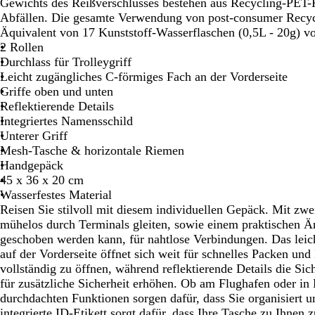
Gewichts des Reißverschlusses bestehen aus Recycling-PET-
Abfällen. Die gesamte Verwendung von post-consumer Recycl
Äquivalent von 17 Kunststoff-Wasserflaschen (0,5L - 20g) v
2 Rollen
Durchlass für Trolleygriff
Leicht zugängliches C-förmiges Fach an der Vorderseite
Griffe oben und unten
Reflektierende Details
Integriertes Namensschild
Unterer Griff
Mesh-Tasche & horizontale Riemen
Handgepäck
45 x 36 x 20 cm
Wasserfestes Material
Reisen Sie stilvoll mit diesem individuellen Gepäck. Mit zwei
mühelos durch Terminals gleiten, sowie einem praktischen Ä
geschoben werden kann, für nahtlose Verbindungen. Das leic
auf der Vorderseite öffnet sich weit für schnelles Packen un
vollständig zu öffnen, während reflektierende Details die Si
für zusätzliche Sicherheit erhöhen. Ob am Flughafen oder in 
durchdachten Funktionen sorgen dafür, dass Sie organisiert 
integrierte ID-Etikett sorgt dafür, dass Ihre Tasche zu Ihnen 