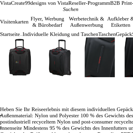
VistaCreate
99designs von Vista
Reseller-Programm
B2B Print
Flyer, Werbung
Werbetechnik &
Aufkleber 
Visitenkarten
& Bürobedarf
Außenwerbung
Etiketten
Startseite
Individuelle Kleidung und Taschen
Taschen
Gepäck
...
Galeriebild
Vergrößer-/verkleinerbares
Zoom
Verwenden
Klicken
Vergrößer-/verkleinerbares
Zoom
Verwenden
Klicken
Vergrößer-/verk
Zoom
Verwenden
Klicken
1
Bild
auf
Sie
zum
Bild
auf
Sie
zum
Bild
auf
Sie
zum
von
Minimum
die
Vergrößern
Minimum
die
Vergrößern
Minimum
die
Vergrößern
5
Tasten
Tasten
Tasten
+
+
+
und
und
und
-
-
-
zum
zum
zum
Zoomen
Zoomen
Zoomen
und
und
und
die
die
die
Pfeiltasten
Pfeiltasten
Pfeiltasten
Heben Sie Ihr Reiseerlebnis mit diesem individuellen Gepäck
zum
zum
zum
Außenmaterial: Nylon und Polyester 100 % des Gewichts des 
Schwenken.
Schwenken.
Schwenken.
postindustriell recyceltem Nylon und post-consumer recycel
Innenseite Mindestens 95 % des Gewichts des Innenfutters 