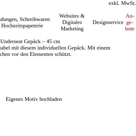
inkl. MwSt.
exkl. MwSt.
Websites &
An­­
a­dung­en, Schreib­wa­ren
Digitales
Designservice
ge­­
 Hochzeitspapeterie
Marketing
bo­­te
 Underseat Gepäck – 45 cm
rtabel mit diesem individuellen Gepäck. Mit einem
achen vor den Elementen schützt.
Eigenes Motiv hochladen