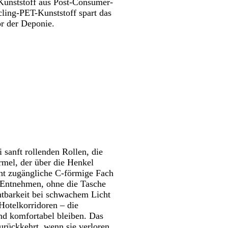
z
l
r
Kunststoff aus Post-Consumer-
a
-
ing-PET-Kunststoff spart das
u
E
or der Deponie.
f
e
u
 sanft rollenden Rollen, die
rmel, der über die Henkel
ht zugängliche C-förmige Fach
d Entnehmen, ohne die Tasche
chtbarkeit bei schwachem Licht
Hotelkorridoren – die
und komfortabel bleiben. Das
zurückkehrt, wenn sie verloren