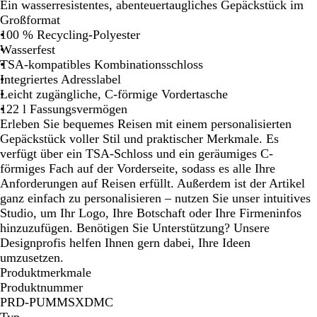
l
c
h
Ein wasserresistentes, abenteuertaugliches Gepäckstück im
b
h
w
Großformat
t
a
100 % Recycling-Polyester
b
r
Wasserfest
l
z
TSA-kompatibles Kombinationsschloss
a
Integriertes Adresslabel
u
Leicht zugängliche, C-förmige Vordertasche
122 l Fassungsvermögen
Erleben Sie bequemes Reisen mit einem personalisierten
Gepäckstück voller Stil und praktischer Merkmale. Es
verfügt über ein TSA-Schloss und ein geräumiges C-
förmiges Fach auf der Vorderseite, sodass es alle Ihre
Anforderungen auf Reisen erfüllt. Außerdem ist der Artikel
ganz einfach zu personalisieren – nutzen Sie unser intuitives
Studio, um Ihr Logo, Ihre Botschaft oder Ihre Firmeninfos
hinzuzufügen. Benötigen Sie Unterstützung? Unsere
Designprofis helfen Ihnen gern dabei, Ihre Ideen
umzusetzen.
Produktmerkmale
Produktnummer
PRD-PUMMSXDMC
Typ