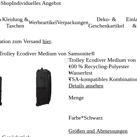
-Shop
Individuelles Angebot
&
Kleidung &
Deko- &
Einl­
Werbeartikel
Verpackungen
Taschen
Geschenkartikel
&
ation zum Versand
hier
.
Trolley Ecodiver Medium von Samsonite®
größer-/verkleinerbares
om
wenden
cken
Vergrößer-/verkleinerbares
Zoom
Verwenden
Klicken
Trolley Ecodiver Medium von
d
m
Bild
auf
Sie
zum
100 % Recycling-Polyester
nimum
größern
Minimum
die
Vergrößern
Wasserfest
ten
Tasten
TSA-kompatibles Kombination
+
Details ansehen
und
Menge
-
m
zum
omen
Zoomen
und
Farbe
*
Schwarz
die
S
N
G
ltasten
Pfeiltasten
c
a
e
Größen und Abmessungen
m
zum
h
c
l