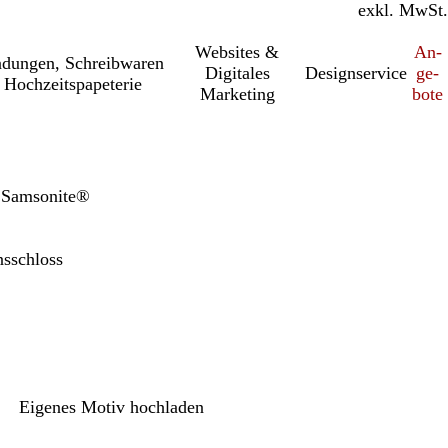
inkl. MwSt.
exkl. MwSt.
Websites &
An­­
a­dung­en, Schreib­wa­ren
Digitales
Designservice
ge­­
 Hochzeitspapeterie
Marketing
bo­­te
 Samsonite®
sschloss
Eigenes Motiv hochladen