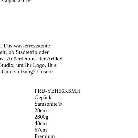
en Gepäckstück
wenken.
Schwenken.
w
h
b
a
t
r
b
z
l
a
u
. Das wasserresistente
it, ob Städtetrip oder
z. Außerdem ist der Artikel
 Studio, um Ihr Logo, Ihre
e Unterstützung? Unsere
.
PRD-YEH56KSMH
Gepäck
Samsonite®
28cm
2800g
43cm
67cm
Premium