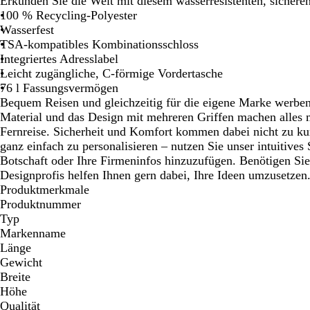
Erkunden Sie die Welt mit diesem wasserresistenten, sicher
Schwenken.
Schwenken.
Sch
100 % Recycling-Polyester
Wasserfest
TSA-kompatibles Kombinationsschloss
Integriertes Adresslabel
Leicht zugängliche, C-förmige Vordertasche
76 l Fassungsvermögen
Bequem Reisen und gleichzeitig für die eigene Marke werben
Material und das Design mit mehreren Griffen machen alles m
Fernreise. Sicherheit und Komfort kommen dabei nicht zu kur
ganz einfach zu personalisieren – nutzen Sie unser intuitives
Botschaft oder Ihre Firmeninfos hinzuzufügen. Benötigen Si
Designprofis helfen Ihnen gern dabei, Ihre Ideen umzusetzen
Produktmerkmale
Produktnummer
Typ
Markenname
Länge
Gewicht
Breite
Höhe
Qualität