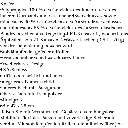
l
w
h
t
b
Koffer.
g
a
t
t
Polypropylen 100 % des Gewichts des Innenfutters, des
r
r
b
e
inneren Gurtbands und des Innenreißverschlusses sowie
ü
z
l
r
mindestens 90 % des Gewichts des Außenreißverschlusses
n
a
-
und mindestens 65 % des Gewichts des äußeren elastischen
u
E
Bandes bestehen aus Recycling-PET-Kunststoff, wodurch das
f
Äquivalent von 21 Kunststoff-Wasserflaschen (0,5 l – 20 g)
e
vor der Deponierung bewahrt wird.
u
Stoßdämpfende, gefederte Rollen
Herausnehmbares und waschbares Futter
Erweiterbares Design
TSA-Schloss
Griffe oben, seitlich und unten
Integriertes Namensschild
Unteres Fach mit Packgurten
Oberes Fach mit Trennpolster
Mittelgroß
68 x 47 x 28 cm
Reisen Sie mit Vertrauen mit Gepäck, das reibungslose
Mobilität, flexibles Packen und zuverlässige Sicherheit
vereint. Mit stoßdämpfenden Rollen, die mühelos über jede