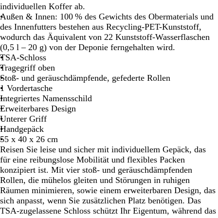
w
i
F
individuellen Koffer ab.
a
n
E
Außen & Innen: 100 % des Gewichts des Obermaterials und
r
e
R
des Innenfutters bestehen aus Recycling-PET-Kunststoff,
z
b
N
wodurch das Äquivalent von 22 Kunststoff-Wasserflaschen
l
G
(0,5 l – 20 g) von der Deponie ferngehalten wird.
a
R
TSA-Schloss
u
Ü
Tragegriff oben
N
Stoß- und geräuschdämpfende, gefederte Rollen
1 Vordertasche
Integriertes Namensschild
Erweiterbares Design
Unterer Griff
Handgepäck
55 x 40 x 26 cm
Reisen Sie leise und sicher mit individuellem Gepäck, das
für eine reibungslose Mobilität und flexibles Packen
konzipiert ist. Mit vier stoß- und geräuschdämpfenden
Rollen, die mühelos gleiten und Störungen in ruhigen
Räumen minimieren, sowie einem erweiterbaren Design, das
sich anpasst, wenn Sie zusätzlichen Platz benötigen. Das
TSA-zugelassene Schloss schützt Ihr Eigentum, während das