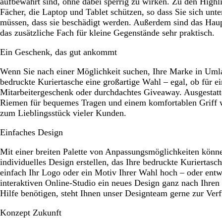
aufbewahrt sind, ohne dabei sperrig zu wirken. Zu den Highli
Fächer, die Laptop und Tablet schützen, so dass Sie sich un
müssen, dass sie beschädigt werden. Außerdem sind das Haup
das zusätzliche Fach für kleine Gegenstände sehr praktisch.
Ein Geschenk, das gut ankommt
Wenn Sie nach einer Möglichkeit suchen, Ihre Marke in Umlau
bedruckte Kuriertasche eine großartige Wahl – egal, ob für ei
Mitarbeitergeschenk oder durchdachtes Giveaway. Ausgestatte
Riemen für bequemes Tragen und einem komfortablen Griff wi
zum Lieblingsstück vieler Kunden.
Einfaches Design
Mit einer breiten Palette von Anpassungsmöglichkeiten könne
individuelles Design erstellen, das Ihre bedruckte Kuriertasc
einfach Ihr Logo oder ein Motiv Ihrer Wahl hoch – oder entw
interaktiven Online-Studio ein neues Design ganz nach Ihren
Hilfe benötigen, steht Ihnen unser Designteam gerne zur Ver
Konzept Zukunft