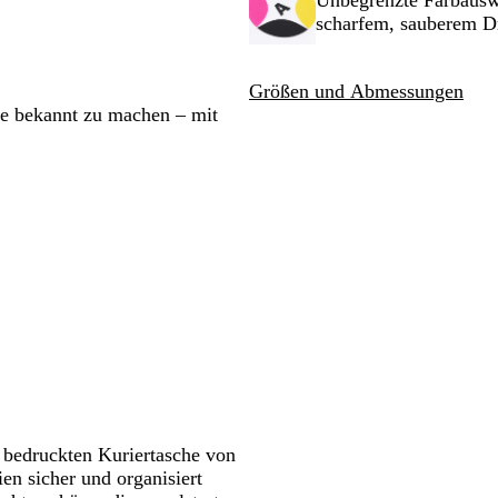
Unbegrenzte Farbauswa
enken.
Schwenken.
Schwenken.
Schwenken.
Schwenken.
Schwenken.
u
u
w
scharfem, sauberem D
a
r
Größen und Abmessungen
z
ke bekannt zu machen – mit
er bedruckten Kuriertasche von
ien sicher und organisiert