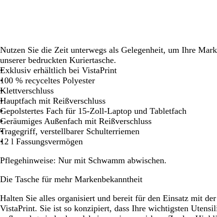
Schwenken.
Schwenken.
Schwenken.
Schwenken.
Schwenken.
Schwenken.
Schwenken.
Schwenken.
Schw
Nutzen Sie die Zeit unterwegs als Gelegenheit, um Ihre Mar
unserer bedruckten Kuriertasche.
Exklusiv erhältlich bei VistaPrint
100 % recyceltes Polyester
Klettverschluss
Hauptfach mit Reißverschluss
Gepolstertes Fach für 15-Zoll-Laptop und Tabletfach
Geräumiges Außenfach mit Reißverschluss
Tragegriff, verstellbarer Schulterriemen
12 l Fassungsvermögen
Pflegehinweise:
Nur mit Schwamm abwischen.
Die Tasche für mehr Markenbekanntheit
Halten Sie alles organisiert und bereit für den Einsatz mit d
VistaPrint. Sie ist so konzipiert, dass Ihre wichtigsten Utensil