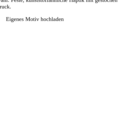
hl. Feste, kunststoffähnliche Haptik mit gestochen
ruck.
Eigenes Motiv hochladen