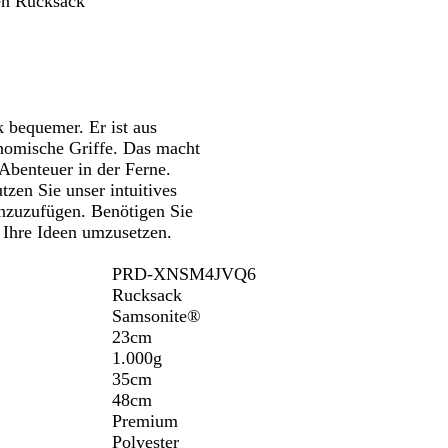
ren Rucksack
Schwenken.
Schwenken.
b
h
w
t
a
b
r
l
z
a
u
 bequemer. Er ist aus
onomische Griffe. Das macht
Abenteuer in der Ferne.
tzen Sie unser intuitives
inzuzufügen. Benötigen Sie
 Ihre Ideen umzusetzen.
PRD-XNSM4JVQ6
Rucksack
Samsonite®
23cm
1.000g
35cm
48cm
Premium
Polyester