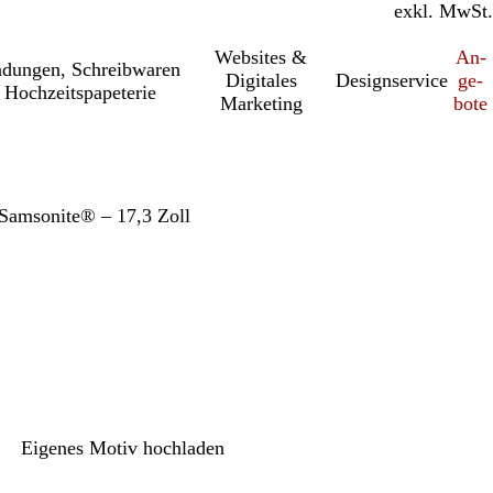
inkl. MwSt.
exkl. MwSt.
Websites &
An­­
a­dung­en, Schreib­wa­ren
Digitales
Designservice
ge­­
 Hochzeitspapeterie
Marketing
bo­­te
Samsonite® – 17,3 Zoll
Eigenes Motiv hochladen