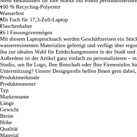
Mehr Bekanntheit für Ihre Marke mit einem personalisierba
Schwenken.
Schwenken.
Schwenken.
100 % Recycling-Polyester
Wasserfest
Mit Fach für 17,3-Zoll-Laptop
Flaschenhalter
26 l Fassungsvermögen
Mit diesem Laptoprucksack werden Geschäftsreisen ein Stück
wasserresistenten Materialien gefertigt und verfügt über erg
ihn zur idealen Wahl für Entdeckungstouren in der Stadt und 
Außerdem ist der Artikel ganz einfach zu personalisieren – nu
Studio, um Ihr Logo, Ihre Botschaft oder Ihre Firmeninfos h
Unterstützung? Unsere Designprofis helfen Ihnen gern dabei,
Produktmerkmale
Produktnummer
Typ
Markenname
Länge
Gewicht
Breite
Höhe
Qualität
Material