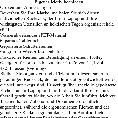
S
B
Eigenes Motiv hochladen
c
l
Größen und Abmessungen
h
a
Bewerben Sie Ihre Marke und holen Sie sich diesen
w
u
individuellen Rucksack, der Ihren Laptop und Ihre
a
wichtigsten Utensilien an hektischen Tagen organisiert hält.
r
rPET
z
Wasserabweisendes rPET-Material
Separates Tabletfach
Gepolsterte Schulterriemen
Integrierter Wasserflaschenhalter
Praktischer Riemen zur Befestigung an einem Trolley
Geeignet für Laptops bis zu einer Größe von 14,1 Zoll
17,5 l Fassungsvermögen
Bleiben Sie organisiert und effizient mit diesem smarten,
geräumigen Rucksack, der für Berufstätige entwickelt wurde,
die viel unterwegs sind. Er verfügt über spezielle gepolsterte
Fächer für Ihr Laptop und Ihr Tablet, damit Ihre Technik
überall geschützt bleibt, wo die Arbeit Sie hinführt. Mehrere
Taschen halten Zubehör und Dokumente ordentlich
angeordnet, während die ergonomischen Riemen und das
gepolsterte Rückensegment dauerhaften Komfort bieten –
selbst während langer Pendelzeiten oder Geschäftsreisen.