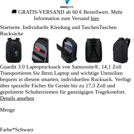
Galeriebild
🚚
GRATIS-VERSAND ab 60 € Bestellwert. Mehr
1
Information zum Versand
hier
.
von
Startseite
Individuelle Kleidung und Taschen
Taschen
1
...
Rucksäcke
Galeriebild
Vergrößer-/verkleinerbares
Zoom
Verwenden
Klicken
Vergrößer-/verkleinerbares
Zoom
Verwenden
Klicken
Vergrößer-/verkleinerbares
Zoom
Verwenden
Klicken
Vergrößer-/verklei
Zoom
Verwenden
Klicken
Vergrö
Zoom
Verwe
Klick
1
Bild
auf
Sie
zum
Bild
auf
Sie
zum
Bild
auf
Sie
zum
Bild
auf
Sie
zum
Bild
auf
Sie
zum
von
Minimum
die
Vergrößern
Minimum
die
Vergrößern
Minimum
die
Vergrößern
Minimum
die
Vergrößern
Mini
die
Vergr
5
Tasten
Tasten
Tasten
Tasten
Taste
+
+
+
+
+
Guardit 3.0 Laptoprucksack von Samsonite®, 14,1 Zoll
und
und
und
und
und
Transportieren Sie Ihren Laptop und wichtige Utensilien
-
-
-
-
-
bequem in diesem smarten, individuellen Rucksack. Verfügt
zum
zum
zum
zum
zum
über spezielle Fächer für Geräte bis zu 17,3 Zoll und
Zoomen
Zoomen
Zoomen
Zoomen
Zoom
gepolsterte Schulterriemen für ganztägigen Tragekomfort.
und
und
und
und
und
Details ansehen
die
die
die
die
die
Pfeiltasten
Pfeiltasten
Pfeiltasten
Pfeiltasten
Pfeilt
Menge
zum
zum
zum
zum
zum
Schwenken.
Schwenken.
Schwenken.
Schwenken.
Schwe
Farbe
*
Schwarz