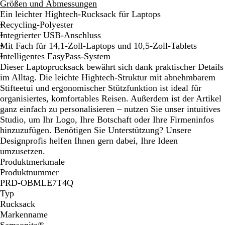
c
l
Größen und Abmessungen
h
a
Ein leichter Hightech-Rucksack für Laptops
w
u
Recycling-Polyester
a
Integrierter USB-Anschluss
r
Mit Fach für 14,1-Zoll-Laptops und 10,5-Zoll-Tablets
z
Intelligentes EasyPass-System
Dieser Laptoprucksack bewährt sich dank praktischer Details
im Alltag. Die leichte Hightech-Struktur mit abnehmbarem
Stifteetui und ergonomischer Stützfunktion ist ideal für
organisiertes, komfortables Reisen. Außerdem ist der Artikel
ganz einfach zu personalisieren – nutzen Sie unser intuitives
Studio, um Ihr Logo, Ihre Botschaft oder Ihre Firmeninfos
hinzuzufügen. Benötigen Sie Unterstützung? Unsere
Designprofis helfen Ihnen gern dabei, Ihre Ideen
umzusetzen.
Produktmerkmale
Produktnummer
PRD-OBMLE7T4Q
Typ
Rucksack
Markenname
Samsonite®