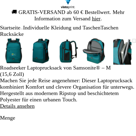
Galeriebild
🚚
GRATIS-VERSAND ab 60 € Bestellwert. Mehr
1
Information zum Versand
hier
.
von
Startseite
Individuelle Kleidung und Taschen
Taschen
1
...
Rucksäcke
Galeriebild
Vergrößer-/verkleinerbares
Zoom
Verwenden
Klicken
Vergrößer-/verkleinerbares
Zoom
Verwenden
Klicken
Vergrößer-/verkleinerbares
Zoom
Verwenden
Klicken
Vergrößer-/verklei
Zoom
Verwenden
Klicken
Vergrö
Zoom
Verwe
Klick
1
Bild
auf
Sie
zum
Bild
auf
Sie
zum
Bild
auf
Sie
zum
Bild
auf
Sie
zum
Bild
auf
Sie
zum
von
Minimum
die
Vergrößern
Minimum
die
Vergrößern
Minimum
die
Vergrößern
Minimum
die
Vergrößern
Mini
die
Vergr
5
Tasten
Tasten
Tasten
Tasten
Taste
+
+
+
+
+
Roadseeker Laptoprucksack von Samsonite® – M
und
und
und
und
und
(15,6 Zoll)
-
-
-
-
-
Machen Sie jede Reise angenehmer: Dieser Laptoprucksack
zum
zum
zum
zum
zum
kombiniert Komfort und clevere Organisation für unterwegs.
Zoomen
Zoomen
Zoomen
Zoomen
Zoom
Hergestellt aus modernem Ripstop und beschichtetem
und
und
und
und
und
Polyester für einen urbanen Touch.
die
die
die
die
die
Details ansehen
Pfeiltasten
Pfeiltasten
Pfeiltasten
Pfeiltasten
Pfeilt
zum
zum
zum
zum
zum
Menge
Schwenken.
Schwenken.
Schwenken.
Schwenken.
Schwe