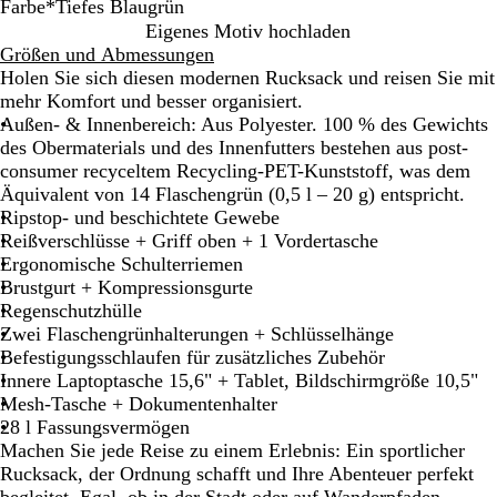
Farbe
*
Tiefes Blaugrün
D
T
Z
D
T
Eigenes Motiv hochladen
u
i
i
u
i
Größen und Abmessungen
n
e
e
n
e
Holen Sie sich diesen modernen Rucksack und reisen Sie mit
e
f
g
k
f
mehr Komfort und besser organisiert.
s
e
e
e
Außen- & Innenbereich: Aus Polyester. 100 % des Gewichts
c
l
l
s
des Obermaterials und des Innenfutters bestehen aus post-
h
r
o
B
consumer recyceltem Recycling-PET-Kunststoff, was dem
w
o
l
l
Äquivalent von 14 Flaschengrün (0,5 l – 20 g) entspricht.
a
t
i
a
Ripstop- und beschichtete Gewebe
r
v
u
Reißverschlüsse + Griff oben + 1 Vordertasche
z
g
g
Ergonomische Schulterriemen
r
r
Brustgurt + Kompressionsgurte
ü
ü
Regenschutzhülle
n
n
Zwei Flaschengrünhalterungen + Schlüsselhänge
Befestigungsschlaufen für zusätzliches Zubehör
Innere Laptoptasche 15,6" + Tablet, Bildschirmgröße 10,5"
Mesh-Tasche + Dokumentenhalter
28 l Fassungsvermögen
Machen Sie jede Reise zu einem Erlebnis: Ein sportlicher
Rucksack, der Ordnung schafft und Ihre Abenteuer perfekt
begleitet. Egal, ob in der Stadt oder auf Wanderpfaden –