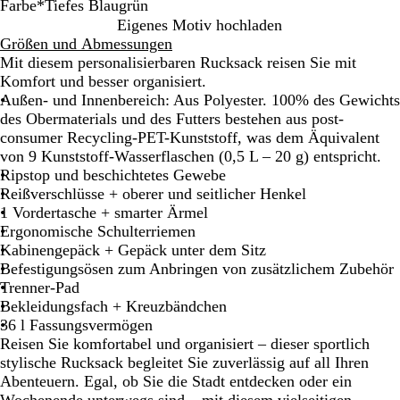
Farbe
*
Tiefes Blaugrün
T
D
T
Eigenes Motiv hochladen
i
u
i
Größen und Abmessungen
e
n
e
Mit diesem personalisierbaren Rucksack reisen Sie mit
f
k
f
Komfort und besser organisiert.
s
e
e
Außen- und Innenbereich: Aus Polyester. 100% des Gewichts
c
l
s
des Obermaterials und des Futters bestehen aus post-
h
o
B
consumer Recycling-PET-Kunststoff, was dem Äquivalent
w
l
l
von 9 Kunststoff-Wasserflaschen (0,5 L – 20 g) entspricht.
a
i
a
Ripstop und beschichtetes Gewebe
r
v
u
Reißverschlüsse + oberer und seitlicher Henkel
z
g
g
1 Vordertasche + smarter Ärmel
r
r
Ergonomische Schulterriemen
ü
ü
Kabinengepäck + Gepäck unter dem Sitz
n
n
Befestigungsösen zum Anbringen von zusätzlichem Zubehör
Trenner-Pad
Bekleidungsfach + Kreuzbändchen
36 l Fassungsvermögen
Reisen Sie komfortabel und organisiert – dieser sportlich
stylische Rucksack begleitet Sie zuverlässig auf all Ihren
Abenteuern. Egal, ob Sie die Stadt entdecken oder ein
Wochenende unterwegs sind – mit diesem vielseitigen