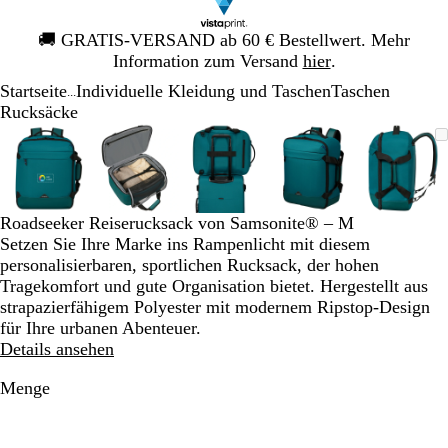
Galeriebild
🚚
GRATIS-VERSAND ab 60 € Bestellwert. Mehr
1
Information zum Versand
hier
.
von
Startseite
Individuelle Kleidung und Taschen
Taschen
1
...
Rucksäcke
Galeriebild
Vergrößer-/verkleinerbares
Zoom
Verwenden
Klicken
Vergrößer-/verkleinerbares
Zoom
Verwenden
Klicken
Vergrößer-/verkleinerbares
Zoom
Verwenden
Klicken
Vergrößer-/verklei
Zoom
Verwenden
Klicken
Vergrö
Zoom
Verwe
Klick
1
Bild
auf
Sie
zum
Bild
auf
Sie
zum
Bild
auf
Sie
zum
Bild
auf
Sie
zum
Bild
auf
Sie
zum
von
Minimum
die
Vergrößern
Minimum
die
Vergrößern
Minimum
die
Vergrößern
Minimum
die
Vergrößern
Mini
die
Vergr
5
Tasten
Tasten
Tasten
Tasten
Taste
+
+
+
+
+
Roadseeker Reiserucksack von Samsonite® – M
und
und
und
und
und
Setzen Sie Ihre Marke ins Rampenlicht mit diesem
-
-
-
-
-
personalisierbaren, sportlichen Rucksack, der hohen
zum
zum
zum
zum
zum
Tragekomfort und gute Organisation bietet. Hergestellt aus
Zoomen
Zoomen
Zoomen
Zoomen
Zoom
strapazierfähigem Polyester mit modernem Ripstop-Design
und
und
und
und
und
für Ihre urbanen Abenteuer.
die
die
die
die
die
Details ansehen
Pfeiltasten
Pfeiltasten
Pfeiltasten
Pfeiltasten
Pfeilt
zum
zum
zum
zum
zum
Menge
Schwenken.
Schwenken.
Schwenken.
Schwenken.
Schwe