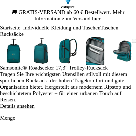
Galeriebild
🚚
GRATIS-VERSAND ab 60 € Bestellwert. Mehr
1
Information zum Versand
hier
.
von
Startseite
Individuelle Kleidung und Taschen
Taschen
1
...
Rucksäcke
Galeriebild
Vergrößer-/verkleinerbares
Zoom
Verwenden
Klicken
Vergrößer-/verkleinerbares
Zoom
Verwenden
Klicken
Vergrößer-/verkleinerbares
Zoom
Verwenden
Klicken
Vergrößer-/verklei
Zoom
Verwenden
Klicken
Vergrö
Zoom
Verwe
Klick
1
Bild
auf
Sie
zum
Bild
auf
Sie
zum
Bild
auf
Sie
zum
Bild
auf
Sie
zum
Bild
auf
Sie
zum
von
Minimum
die
Vergrößern
Minimum
die
Vergrößern
Minimum
die
Vergrößern
Minimum
die
Vergrößern
Mini
die
Vergr
5
Tasten
Tasten
Tasten
Tasten
Taste
+
+
+
+
+
Samsonite® Roadseeker 17,3" Trolley-Rucksack
und
und
und
und
und
Tragen Sie Ihre wichtigsten Utensilien stilvoll mit diesem
-
-
-
-
-
sportlichen Rucksack, der hohen Tragekomfort und gute
zum
zum
zum
zum
zum
Organisation bietet. Hergestellt aus modernem Ripstop und
Zoomen
Zoomen
Zoomen
Zoomen
Zoom
beschichtetem Polyester – für einen urbanen Touch auf
und
und
und
und
und
Reisen.
die
die
die
die
die
Details ansehen
Pfeiltasten
Pfeiltasten
Pfeiltasten
Pfeiltasten
Pfeilt
zum
zum
zum
zum
zum
Menge
Schwenken.
Schwenken.
Schwenken.
Schwenken.
Schwe