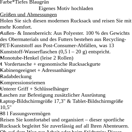
Farbe
*
Tiefes Blaugrün
T
D
T
Eigenes Motiv hochladen
i
u
i
Größen und Abmessungen
e
n
e
Holen Sie sich diesen modernen Rucksack und reisen Sie mit
f
k
f
mehr Komfort.
s
e
e
Außen- & Innenbereich: Aus Polyester. 100 % des Gewichts
c
l
s
des Obermaterials und des Futters bestehen aus Recycling-
h
o
B
PET-Kunststoff aus Post-Consumer-Abfällen, was 13
w
l
l
Kunststoff-Wasserflaschen (0,5 l – 20 g) entspricht.
a
i
a
Monotube-Henkel (leise 2 Rollen)
r
v
u
1 Vordertasche + ergonomische Rucksackgurte
z
g
g
Kabinengeeignet + Adressanhänger
r
r
Radabdeckung
ü
ü
Kompressionsriemen
n
n
Unterer Griff + Schlüsselhänger
Laschen zur Befestigung zusätzlicher Ausrüstung
Laptop-Bildschirmgröße 17,3" & Tablet-Bildschirmgröße
10,5"
38 l Fassungsvermögen
Reisen Sie komfortabel und organisiert – dieser sportliche
Rucksack begleitet Sie zuverlässig auf all Ihren Abenteuern.
Ob auf dem Weg zur Arbeit oder beim Städtetrip: Dieser