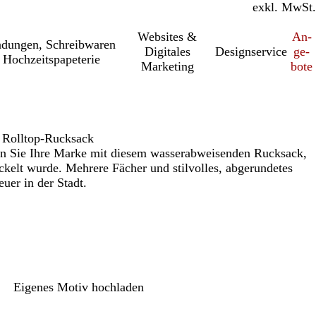
inkl. MwSt.
exkl. MwSt.
Websites &
An­­
a­dung­en, Schreib­wa­ren
Digitales
Designservice
ge­­
 Hochzeitspapeterie
Marketing
bo­­te
 Rolltop-Rucksack
ern Sie Ihre Marke mit diesem wasserabweisenden Rucksack,
ckelt wurde. Mehrere Fächer und stilvolles, abgerundetes
uer in der Stadt.
Eigenes Motiv hochladen