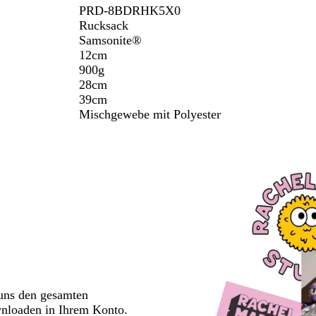
PRD-8BDRHK5X0
Rucksack
Samsonite®
12cm
900g
28cm
39cm
Mischgewebe mit Polyester
 uns den gesamten
wnloaden in Ihrem Konto.