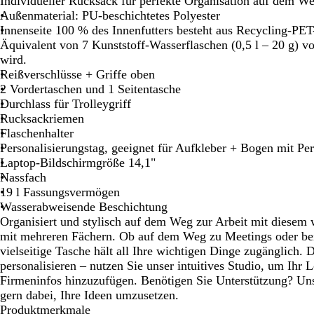
Individueller Rucksack für perfekte Organisation auf dem We
Schwenken.
Schwenken.
Schwenken.
Außenmaterial: PU-beschichtetes Polyester
Innenseite 100 % des Innenfutters besteht aus Recycling-PET
Äquivalent von 7 Kunststoff-Wasserflaschen (0,5 l – 20 g) v
wird.
Reißverschlüsse + Griffe oben
2 Vordertaschen und 1 Seitentasche
Durchlass für Trolleygriff
Rucksackriemen
Flaschenhalter
Personalisierungstag, geeignet für Aufkleber + Bogen mit Pe
Laptop-Bildschirmgröße 14,1"
Nassfach
19 l Fassungsvermögen
Wasserabweisende Beschichtung
Organisiert und stylisch auf dem Weg zur Arbeit mit diese
mit mehreren Fächern. Ob auf dem Weg zu Meetings oder bei
vielseitige Tasche hält all Ihre wichtigen Dinge zugänglich. D
personalisieren – nutzen Sie unser intuitives Studio, um Ihr 
Firmeninfos hinzuzufügen. Benötigen Sie Unterstützung? Uns
gern dabei, Ihre Ideen umzusetzen.
Produktmerkmale