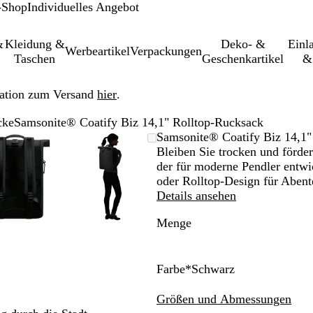
-Shop
Individuelles Angebot
&
Kleidung &
Deko- &
Einl­
Werbeartikel
Verpackungen
Taschen
Geschenkartikel
&
ation zum Versand
hier
.
cke
Samsonite® Coatify Biz 14,1" Rolltop-Rucksack
leinerbares
Vergrößer-/verkleinerbares
Zoom
Verwenden
Klicken
Vergrößer-/verkleinerbares
Zoom
Verwenden
Klicken
Samsonite® Coatify Biz 14,1"
Bild
auf
Sie
zum
Bild
auf
Sie
zum
Bleiben Sie trocken und förd
Minimum
die
Vergrößern
Minimum
die
Vergrößern
der für moderne Pendler entwi
Tasten
Tasten
oder Rolltop-Design für Abente
+
+
Details ansehen
und
und
Menge
-
-
zum
zum
Zoomen
Zoomen
und
und
Farbe
*
Schwarz
die
die
S
B
G
R
Pfeiltasten
Pfeiltasten
c
l
r
o
Größen und Abmessungen
zum
zum
h
a
ü
s