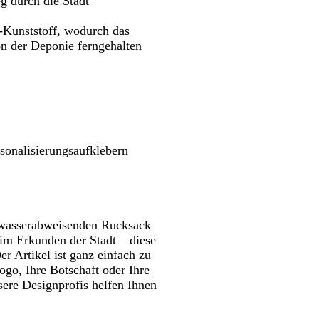
g durch die Stadt
Schwenken.
Schwenken.
w
u
n
e
a
-Kunststoff, wodurch das
r
on der Deponie ferngehalten
z
rsonalisierungsaufklebern
m wasserabweisenden Rucksack
m Erkunden der Stadt – diese
er Artikel ist ganz einfach zu
Logo, Ihre Botschaft oder Ihre
ere Designprofis helfen Ihnen