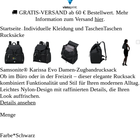
Galeriebild
🚚
GRATIS-VERSAND ab 60 € Bestellwert. Mehr
1
Information zum Versand
hier
.
von
Startseite
Individuelle Kleidung und Taschen
Taschen
1
...
Rucksäcke
Galeriebild
Vergrößer-/verkleinerbares
Zoom
Verwenden
Klicken
Vergrößer-/verkleinerbares
Zoom
Verwenden
Klicken
Vergrößer-/verkleinerbares
Zoom
Verwenden
Klicken
Vergrößer-/verklei
Zoom
Verwenden
Klicken
Vergrö
Zoom
Verwe
Klick
1
Bild
auf
Sie
zum
Bild
auf
Sie
zum
Bild
auf
Sie
zum
Bild
auf
Sie
zum
Bild
auf
Sie
zum
von
Minimum
die
Vergrößern
Minimum
die
Vergrößern
Minimum
die
Vergrößern
Minimum
die
Vergrößern
Mini
die
Vergr
5
Tasten
Tasten
Tasten
Tasten
Taste
+
+
+
+
+
Samsonite® Karissa Evo Damen-Zugbandrucksack
und
und
und
und
und
Ob im Büro oder in der Freizeit – dieser elegante Rucksack
-
-
-
-
-
kombiniert Funktionalität und Stil für Ihren modernen Alltag.
zum
zum
zum
zum
zum
Leichtes Nylon-Design mit raffinierten Details, die Ihren
Zoomen
Zoomen
Zoomen
Zoomen
Zoom
Look auffrischen.
und
und
und
und
und
Details ansehen
die
die
die
die
die
Pfeiltasten
Pfeiltasten
Pfeiltasten
Pfeiltasten
Pfeilt
Menge
zum
zum
zum
zum
zum
Schwenken.
Schwenken.
Schwenken.
Schwenken.
Schwe
Farbe
*
Schwarz