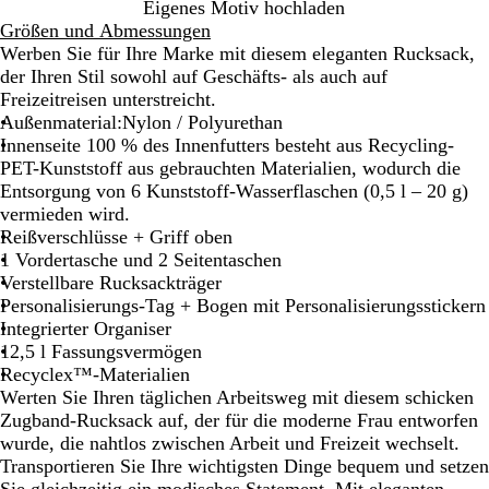
S
N
Eigenes Motiv hochladen
c
a
Größen und Abmessungen
h
c
Werben Sie für Ihre Marke mit diesem eleganten Rucksack,
w
h
der Ihren Stil sowohl auf Geschäfts- als auch auf
a
t
Freizeitreisen unterstreicht.
r
b
Außenmaterial:Nylon / Polyurethan
z
l
Innenseite 100 % des Innenfutters besteht aus Recycling-
a
PET-Kunststoff aus gebrauchten Materialien, wodurch die
u
Entsorgung von 6 Kunststoff-Wasserflaschen (0,5 l – 20 g)
vermieden wird.
Reißverschlüsse + Griff oben
1 Vordertasche und 2 Seitentaschen
Verstellbare Rucksackträger
Personalisierungs-Tag + Bogen mit Personalisierungsstickern
Integrierter Organiser
12,5 l Fassungsvermögen
Recyclex™-Materialien
Werten Sie Ihren täglichen Arbeitsweg mit diesem schicken
Zugband-Rucksack auf, der für die moderne Frau entworfen
wurde, die nahtlos zwischen Arbeit und Freizeit wechselt.
Transportieren Sie Ihre wichtigsten Dinge bequem und setzen
Sie gleichzeitig ein modisches Statement. Mit eleganten,