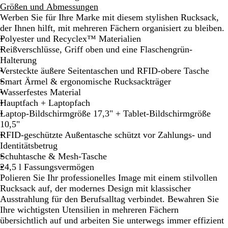
c
u
Größen und Abmessungen
h
n
Werben Sie für Ihre Marke mit diesem stylishen Rucksack,
w
k
der Ihnen hilft, mit mehreren Fächern organisiert zu bleiben.
a
e
Polyester und Recyclex™ Materialien
r
l
Reißverschlüsse, Griff oben und eine Flaschengrün-
z
b
Halterung
l
Versteckte äußere Seitentaschen und RFID-obere Tasche
a
Smart Ärmel & ergonomische Rucksackträger
u
Wasserfestes Material
Hauptfach + Laptopfach
Laptop-Bildschirmgröße 17,3" + Tablet-Bildschirmgröße
10,5"
RFID-geschützte Außentasche schützt vor Zahlungs- und
Identitätsbetrug
Schuhtasche & Mesh-Tasche
24,5 l Fassungsvermögen
Polieren Sie Ihr professionelles Image mit einem stilvollen
Rucksack auf, der modernes Design mit klassischer
Ausstrahlung für den Berufsalltag verbindet. Bewahren Sie
Ihre wichtigsten Utensilien in mehreren Fächern
übersichtlich auf und arbeiten Sie unterwegs immer effizient