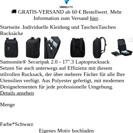
Galeriebild
🚚
GRATIS-VERSAND ab 60 € Bestellwert. Mehr
1
Information zum Versand
hier
.
von
Startseite
Individuelle Kleidung und Taschen
Taschen
1
...
Rucksäcke
Galeriebild
Vergrößer-/verkleinerbares
Zoom
Verwenden
Klicken
Vergrößer-/verkleinerbares
Zoom
Verwenden
Klicken
Vergrößer-/verkleinerbares
Zoom
Verwenden
Klicken
Vergrößer-/verkleinerbare
Zoom
Verwenden
Klicken
Vergrößer-/verk
Zoom
Verwenden
Klicken
Vergr
Zoo
Verw
Klic
1
Bild
auf
Sie
zum
Bild
auf
Sie
zum
Bild
auf
Sie
zum
Bild
auf
Sie
zum
Bild
auf
Sie
zum
Bild
auf
Sie
zum
von
Minimum
die
Vergrößern
Minimum
die
Vergrößern
Minimum
die
Vergrößern
Minimum
die
Vergrößern
Minimum
die
Vergrößern
Min
die
Verg
6
Tasten
Tasten
Tasten
Tasten
Tasten
Tast
Samsonite® Securipak 2.0 - 17".3 Laptoprucksack
+
+
+
+
+
+
Setzen Sie auch unterwegs auf Effizienz mit diesem
und
und
und
und
und
und
stilvollen Rucksack, der über mehrere Fächer für alle Ihre
-
-
-
-
-
-
Utensilien verfügt. Aus Polyester gefertigt, mit modernen
zum
zum
zum
zum
zum
zum
Designelementen für jede professionelle Umgebung.
Zoomen
Zoomen
Zoomen
Zoomen
Zoomen
Zoo
Details ansehen
und
und
und
und
und
und
die
die
die
die
die
die
Menge
Pfeiltasten
Pfeiltasten
Pfeiltasten
Pfeiltasten
Pfeiltasten
Pfeil
zum
zum
zum
zum
zum
zum
Schwenken.
Schwenken.
Schwenken.
Schwenken.
Schwenken.
Schw
Farbe
*
Schwarz
S
D
Eigenes Motiv hochladen