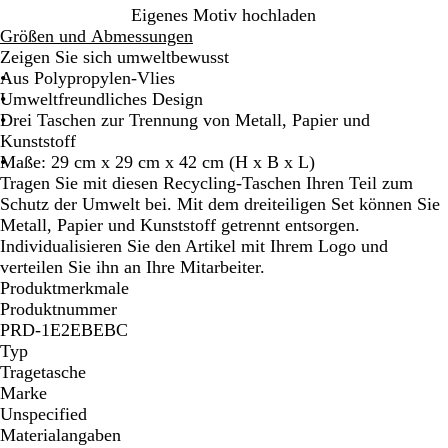
B
Eigenes Motiv hochladen
l
Größen und Abmessungen
a
Zeigen Sie sich umweltbewusst
u
Aus Polypropylen-Vlies
Umweltfreundliches Design
Drei Taschen zur Trennung von Metall, Papier und
Kunststoff
Maße: 29 cm x 29 cm x 42 cm (H x B x L)
Tragen Sie mit diesen Recycling-Taschen Ihren Teil zum
Schutz der Umwelt bei. Mit dem dreiteiligen Set können Sie
Metall, Papier und Kunststoff getrennt entsorgen.
Individualisieren Sie den Artikel mit Ihrem Logo und
verteilen Sie ihn an Ihre Mitarbeiter.
Produktmerkmale
Produktnummer
PRD-1E2EBEBC
Typ
Tragetasche
Marke
Unspecified
Materialangaben