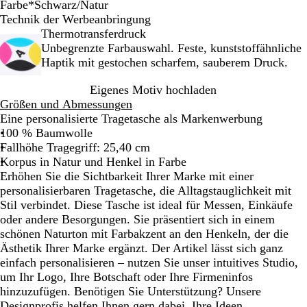
Farbe
*
Schwarz/Natur
K
S
G
R
Technik der Werbeanbringung
ö
c
r
o
Thermotransferdruck
n
h
ü
t
Unbegrenzte Farbauswahl. Feste, kunststoffähnliche
i
w
n
/
Haptik mit gestochen scharfem, sauberem Druck.
g
a
/
N
Eigenes Motiv hochladen
s
r
N
a
Größen und Abmessungen
b
z
a
t
Eine personalisierte Tragetasche als Markenwerbung
l
/
t
u
100 % Baumwolle
a
N
u
r
Fallhöhe Tragegriff: 25,40 cm
u
a
r
Korpus in Natur und Henkel in Farbe
/
t
Erhöhen Sie die Sichtbarkeit Ihrer Marke mit einer
N
u
personalisierbaren Tragetasche, die Alltagstauglichkeit mit
a
r
Stil verbindet. Diese Tasche ist ideal für Messen, Einkäufe
t
oder andere Besorgungen. Sie präsentiert sich in einem
u
schönen Naturton mit Farbakzent an den Henkeln, der die
r
Ästhetik Ihrer Marke ergänzt. Der Artikel lässt sich ganz
einfach personalisieren – nutzen Sie unser intuitives Studio,
um Ihr Logo, Ihre Botschaft oder Ihre Firmeninfos
hinzuzufügen. Benötigen Sie Unterstützung? Unsere
Designprofis helfen Ihnen gern dabei, Ihre Ideen