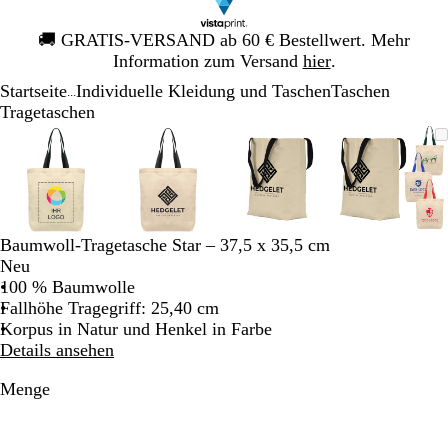
Galeriebild
🚚
GRATIS-VERSAND ab 60 € Bestellwert. Mehr
1
Information zum Versand
hier
.
von
Startseite
Individuelle Kleidung und Taschen
Taschen
1
...
Tragetaschen
Galeriebild
Vergrößer-/verkleinerbares
Zoom
Verwenden
Klicken
Vergrößer-/verkleinerbares
Zoom
Verwenden
Klicken
Vergrößer-/verkleinerb
Zoom
Verwenden
Klicken
Vergröß
Zoom
Verwen
Klicken
1
Bild
auf
Sie
zum
Bild
auf
Sie
zum
Bild
auf
Sie
zum
Bild
auf
Sie
zum
von
Minimum
die
Vergrößern
Minimum
die
Vergrößern
Minimum
die
Vergrößern
Minim
die
Vergröß
4
Tasten
Tasten
Tasten
Tasten
+
+
+
+
und
und
und
und
Baumwoll-Tragetasche Star – 37,5 x 35,5 cm
-
-
-
-
Neu
zum
zum
zum
zum
100 % Baumwolle
Zoomen
Zoomen
Zoomen
Zoome
Fallhöhe Tragegriff: 25,40 cm
und
und
und
und
Korpus in Natur und Henkel in Farbe
die
die
die
die
Details ansehen
Pfeiltasten
Pfeiltasten
Pfeiltasten
Pfeiltas
zum
zum
zum
zum
Menge
Schwenken.
Schwenken.
Schwenken.
Schwen