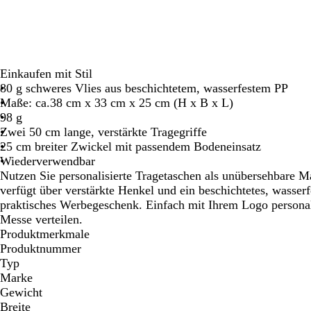
Einkaufen mit Stil
80 g schweres Vlies aus beschichtetem, wasserfestem PP
Maße: ca.38 cm x 33 cm x 25 cm (H x B x L)
98 g
Zwei 50 cm lange, verstärkte Tragegriffe
25 cm breiter Zwickel mit passendem Bodeneinsatz
Wiederverwendbar
Nutzen Sie personalisierte Tragetaschen als unübersehbare 
verfügt über verstärkte Henkel und ein beschichtetes, wasserf
praktisches Werbegeschenk. Einfach mit Ihrem Logo personal
Messe verteilen.
Produktmerkmale
Produktnummer
Typ
Marke
Gewicht
Breite