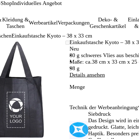
-Shop
Individuelles Angebot
&
Kleidung &
Deko- &
Einl­
Werbeartikel
Verpackungen
Taschen
Geschenkartikel
&
schen
Einkaufstasche Kyoto – 38 x 33 cm
Vergrößer-/verkleinerbares
Zoom
Verwenden
Klicken
Einkaufstasche Kyoto – 38 x 
Bild
auf
Sie
zum
Neu
Minimum
die
Vergrößern
80 g schweres Vlies aus besch
Tasten
Maße: ca.38 cm x 33 cm x 25 
+
98 g
und
Details ansehen
-
Menge
zum
Zoomen
und
die
Technik der Werbeanbringung
Pfeiltasten
Siebdruck
zum
Das Design wird in ei
Schwenken.
gedruckt. Glatte, leic
Haptik. Besonders pre