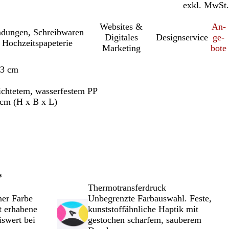
inkl. MwSt.
exkl. MwSt.
Websites &
An­­
a­dung­en, Schreib­wa­ren
Digitales
Designservice
ge­­
 Hochzeitspapeterie
Marketing
bo­­te
33 cm
ichtetem, wasserfestem PP
cm (H x B x L)
*
Thermotransferdruck
ner Farbe
Unbegrenzte Farbauswahl. Feste,
ht erhabene
kunststoffähnliche Haptik mit
iswert bei
gestochen scharfem, sauberem