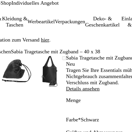
-Shop
Individuelles Angebot
&
Kleidung &
Deko- &
Einl­
Werbeartikel
Verpackungen
Taschen
Geschenkartikel
&
ation zum Versand
hier
.
schen
Sabia Tragetasche mit Zugband – 40 x 38
ares
er-/verkleinerbares
den
Vergrößer-/verkleinerbares
Zoom
Verwenden
Klicken
Vergrößer-/verkleinerbares
Zoom
Verwenden
Klicken
Sabia Tragetasche mit Zugban
Bild
auf
Sie
zum
Bild
auf
Sie
zum
Neu
um
ern
Minimum
die
Vergrößern
Minimum
die
Vergrößern
Tragen Sie Ihre Essentials müh
Tasten
Tasten
Nichtgebrauch zusammenfalten l
+
+
Verschluss mit Zugband.
und
und
Details ansehen
-
-
Menge
zum
zum
n
Zoomen
Zoomen
und
und
die
die
Farbe
*
Schwarz
ten
Pfeiltasten
Pfeiltasten
S
W
R
K
M
D
zum
zum
c
e
o
ö
a
u