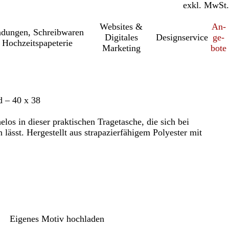
inkl. MwSt.
exkl. MwSt.
Websites &
An­­
a­dung­en, Schreib­wa­ren
Digitales
Designservice
ge­­
 Hochzeitspapeterie
Marketing
bo­­te
d – 40 x 38
elos in dieser praktischen Tragetasche, die sich bei
ässt. Hergestellt aus strapazierfähigem Polyester mit
Eigenes Motiv hochladen