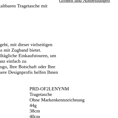
Größen und Abmessungen
ken.
Schwenken.
Schwenken.
h
i
t
n
r
n
staltbaren Tragetasche mit
w
ß
i
i
k
a
g
n
e
r
s
e
l
z
b
b
g
l
l
r
a
a
a
u
u
u
ht, mit dieser vielseitigen
ss mit Zugband bietet.
lltägliche Einkaufstouren, um
anz einfach zu
Logo, Ihre Botschaft oder Ihre
ere Designprofis helfen Ihnen
PRD-OF2LENYNM
Tragetasche
Ohne Markenkennzeichnung
44g
38cm
40cm