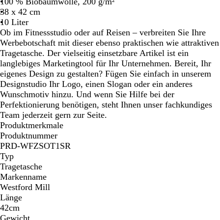
100 % Biobaumwolle, 200 g/m²
r
s
i
ö
t
r
38 x 42 cm
z
K
s
s
g
a
10 Liter
ö
c
i
r
u
Ob im Fitnessstudio oder auf Reisen – verbreiten Sie Ihre
n
h
s
a
Werbebotschaft mit dieser ebenso praktischen wie attraktiven
i
e
c
u
Tragetasche. Der vielseitig einsetzbare Artikel ist ein
g
s
h
langlebiges Marketingtool für Ihr Unternehmen. Bereit, Ihr
s
R
e
eigenes Design zu gestalten? Fügen Sie einfach in unserem
b
o
s
Designstudio Ihr Logo, einen Slogan oder ein anderes
l
t
M
Wunschmotiv hinzu. Und wenn Sie Hilfe bei der
a
a
Perfektionierung benötigen, steht Ihnen unser fachkundiges
u
r
Team jederzeit gern zur Seite.
i
Produktmerkmale
n
Produktnummer
e
PRD-WFZSOT1SR
b
Typ
l
Tragetasche
a
Markenname
u
Westford Mill
Länge
42cm
Gewicht