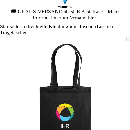
Galeriebild
🚚
GRATIS-VERSAND ab 60 € Bestellwert. Mehr
1
Information zum Versand
hier
.
von
Startseite
Individuelle Kleidung und Taschen
Taschen
1
...
Tragetaschen
Galeriebild
Vergrößer-/verkleinerbares
Zoom
Verwenden
Klicken
1
Bild
auf
Sie
zum
von
Minimum
die
Vergrößern
1
Tasten
+
und
-
zum
Zoomen
und
die
Pfeiltasten
zum
Schwenken.