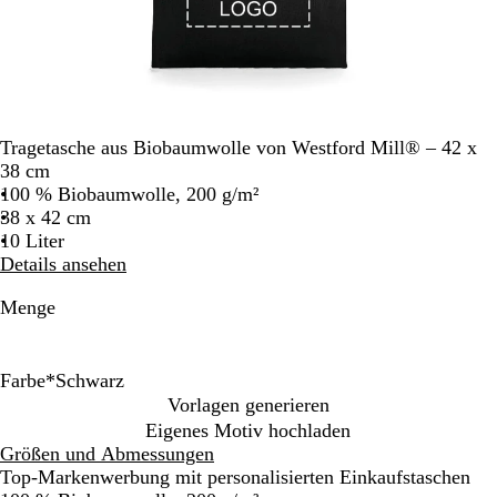
Tragetasche aus Biobaumwolle von Westford Mill® – 42 x
38 cm
100 % Biobaumwolle, 200 g/m²
38 x 42 cm
10 Liter
Details ansehen
Menge
Farbe
*
Schwarz
S
H
K
F
G
H
N
Vorlagen generieren
c
e
l
r
r
e
a
Eigenes Motiv hochladen
h
l
a
a
a
l
t
Größen und Abmessungen
w
l
s
n
f
l
u
Top-Markenwerbung mit personalisierten Einkaufstaschen
a
e
s
z
i
g
r